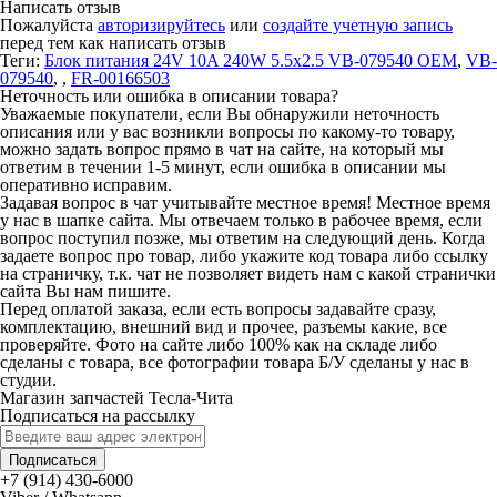
Написать отзыв
Пожалуйста
авторизируйтесь
или
создайте учетную запись
перед тем как написать отзыв
Теги:
Блок питания 24V 10A 240W 5.5x2.5 VB-079540 OEM
,
VB-
079540
,
,
FR-00166503
Неточность или ошибка в описании товара?
Уважаемые покупатели, если Вы обнаружили неточность
описания или у вас возникли вопросы по какому-то товару,
можно задать вопрос прямо в чат на сайте, на который мы
ответим в течении 1-5 минут, если ошибка в описании мы
оперативно исправим.
Задавая вопрос в чат учитывайте местное время! Местное время
у нас в шапке сайта. Мы отвечаем только в рабочее время, если
вопрос поступил позже, мы ответим на следующий день. Когда
задаете вопрос про товар, либо укажите код товара либо ссылку
на страничку, т.к. чат не позволяет видеть нам с какой странички
сайта Вы нам пишите.
Перед оплатой заказа, если есть вопросы задавайте сразу,
комплектацию, внешний вид и прочее, разъемы какие, все
проверяйте. Фото на сайте либо 100% как на складе либо
сделаны с товара, все фотографии товара Б/У сделаны у нас в
студии.
Магазин запчастей Тесла-Чита
Подписаться на рассылку
Подписаться
+7 (914) 430-6000