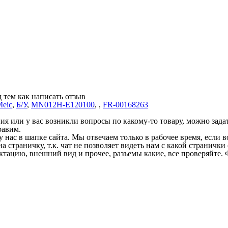
 тем как написать отзыв
Meic
,
Б/У
,
MN012H-E120100
,
,
FR-00168263
 или у вас возникли вопросы по какому-то товару, можно задать
равим.
у нас в шапке сайта. Мы отвечаем только в рабочее время, если
на страничку, т.к. чат не позволяет видеть нам с какой страничк
ектацию, внешний вид и прочее, разъемы какие, все проверяйте. 