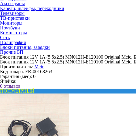
Аксессуары
Кабели, шлейфы, переходники
Телевизоры
ТВ-приставки
Мониторы
Ноутбуки
Компьютеры
Сеть
Полиграфия
Блоки питания, зарядки
Прочие БП
Блок питания 12V 1A (5.5x2.5) MN012H-E120100 Original Meic, 
Блок питания 12V 1A (5.5x2.5) MN012H-E120100 Original Meic, 
Производитель:
Meic
Код товара:
FR-00168263
Гарантия (мес):
0
Ячейка:
0 отзывов
ПОПУЛЯРНЫЙ