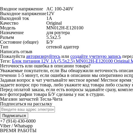
Входное напряжение
AC 100-240V
Выходное напряжение
12V
Выходной ток
1A
Качество
Original
Модель
MN012H-E120100
Назначение
для роутера
Разъем
5.5x2.5
Состояние (общее)
Б/У
Тип
сетевой адаптер
Написать отзыв
Пожалуйста
авторизируйтесь
или
создайте учетную запись
перед
Теги:
Блок питания 12V 1A (5.5x2.5) MN012H-E120100 Original 
Неточность или ошибка в описании товара?
Уважаемые покупатели, если Вы обнаружили неточность описания
течении 1-5 минут, если ошибка в описании мы оперативно исп
Задавая вопрос в чат учитывайте местное время! Местное время 
задаете вопрос про товар, либо укажите код товара либо ссылку 
Перед оплатой заказа, если есть вопросы задавайте сразу, компл
все фотографии товара Б/У сделаны у нас в студии.
Магазин запчастей Тесла-Чита
Подписаться на рассылку
Подписаться
+7 (914) 430-6000
Viber / Whatsapp
ВРЕМЯ РАБОТЫ