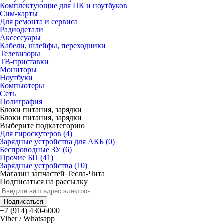
Комплектующие для ПК и ноутбуков
Сим-карты
Для ремонта и сервиса
Радиодетали
Аксессуары
Кабели, шлейфы, переходники
Телевизоры
ТВ-приставки
Мониторы
Ноутбуки
Компьютеры
Сеть
Полиграфия
Блоки питания, зарядки
Блоки питания, зарядки
Выберите подкатегорию
Для гироскутеров (4)
Зарядные устройства для АКБ (0)
Беспроводные ЗУ (6)
Прочие БП (41)
Зарядные устройства (10)
Магазин запчастей Тесла-Чита
Подписаться на рассылку
Подписаться
+7 (914) 430-6000
Viber / Whatsapp