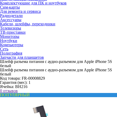
Комплектующие для ПК и ноутбуков
Сим-карты
Для ремонта и сервиса
Радиодетали
Аксессуары
Кабели, шлейфы, переходники
Телевизоры
ТВ-приставки
Мониторы
Ноутбуки
Компьютеры
Сеть
Полиграфия
Запчасти для планшетов
Шлейф разъема питания с аудио-разъемом для Apple iPhone 5S
белый
Шлейф разъема питания с аудио-разъемом для Apple iPhone 5S
белый
Код товара:
FR-00008829
Гарантия (мес):
1
Ячейка:
BH216
0 отзывов
ПОПУЛЯРНЫЙ