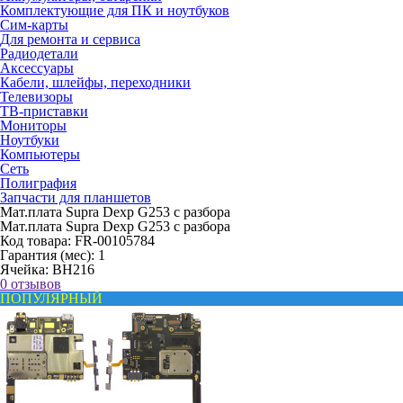
Комплектующие для ПК и ноутбуков
Сим-карты
Для ремонта и сервиса
Радиодетали
Аксессуары
Кабели, шлейфы, переходники
Телевизоры
ТВ-приставки
Мониторы
Ноутбуки
Компьютеры
Сеть
Полиграфия
Запчасти для планшетов
Мат.плата Supra Dexp G253 с разбора
Мат.плата Supra Dexp G253 с разбора
Код товара:
FR-00105784
Гарантия (мес):
1
Ячейка:
BH216
0 отзывов
ПОПУЛЯРНЫЙ