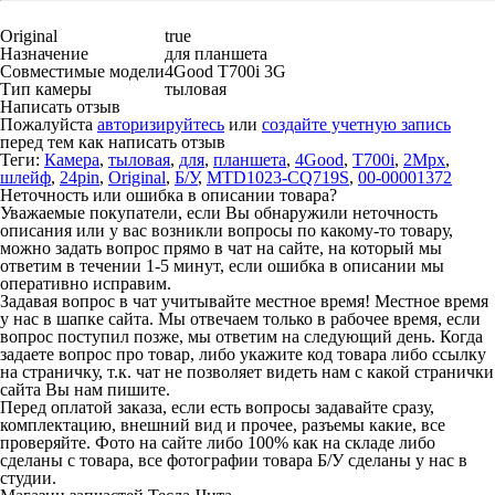
Original
true
Назначение
для планшета
Совместимые модели
4Good T700i 3G
Тип камеры
тыловая
Написать отзыв
Пожалуйста
авторизируйтесь
или
создайте учетную запись
перед тем как написать отзыв
Теги:
Камера
,
тыловая
,
для
,
планшета
,
4Good
,
T700i
,
2Mpx
,
шлейф
,
24pin
,
Original
,
Б/У
,
MTD1023-CQ719S
,
00-00001372
Неточность или ошибка в описании товара?
Уважаемые покупатели, если Вы обнаружили неточность
описания или у вас возникли вопросы по какому-то товару,
можно задать вопрос прямо в чат на сайте, на который мы
ответим в течении 1-5 минут, если ошибка в описании мы
оперативно исправим.
Задавая вопрос в чат учитывайте местное время! Местное время
у нас в шапке сайта. Мы отвечаем только в рабочее время, если
вопрос поступил позже, мы ответим на следующий день. Когда
задаете вопрос про товар, либо укажите код товара либо ссылку
на страничку, т.к. чат не позволяет видеть нам с какой странички
сайта Вы нам пишите.
Перед оплатой заказа, если есть вопросы задавайте сразу,
комплектацию, внешний вид и прочее, разъемы какие, все
проверяйте. Фото на сайте либо 100% как на складе либо
сделаны с товара, все фотографии товара Б/У сделаны у нас в
студии.