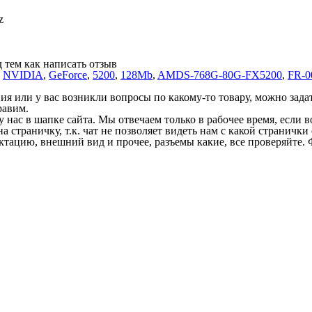
z
 тем как написать отзыв
,
NVIDIA
,
GeForce
,
5200
,
128Mb
,
AMDS-768G-80G-FX5200
,
FR-0
 или у вас возникли вопросы по какому-то товару, можно задать
равим.
у нас в шапке сайта. Мы отвечаем только в рабочее время, если
на страничку, т.к. чат не позволяет видеть нам с какой страничк
ектацию, внешний вид и прочее, разъемы какие, все проверяйте. 