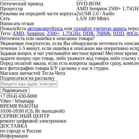
Оптический привод
DVD-ROM
Процессор
AMD Sempron 2500+ 1.75GH
Разъемы на передней части корпуса
2xUSB 2.0 / Audio
Сеть
LAN 100 Mbit/s
Написать отзыв
Пожалуйста
авторизируйтесь
или
создайте учетную запись
перед
Теги:
AMD
,
Sempron
,
2500+
,
1.75GHz
,
DDR
,
768Mb
,
HDD
,
80Gb
Неточность или ошибка в описании товара?
Уважаемые покупатели, если Вы обнаружили неточность описания
течении 1-5 минут, если ошибка в описании мы оперативно исп
Задавая вопрос в чат учитывайте местное время! Местное время 
задаете вопрос про товар, либо укажите код товара либо ссылку 
Перед оплатой заказа, если есть вопросы задавайте сразу, компл
все фотографии товара Б/У сделаны у нас в студии.
Магазин запчастей Тесла-Чита
Подписаться на рассылку
Подписаться
+7 (914) 430-6000
Viber / Whatsapp
ВРЕМЯ РАБОТЫ
10:00-18:00 (Сб, Вс выходной)
СЕРВИСНЫЙ ЦЕНТР
ремонт цифровой электроники
ДОСТАВКА
по городу и России
Информация