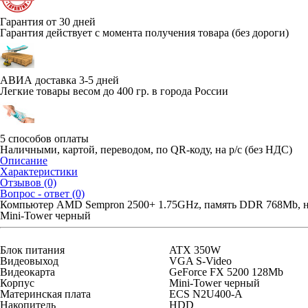
Гарантия от 30 дней
Гарантия действует с момента получения товара (без дороги)
АВИА доставка 3-5 дней
Легкие товары весом до 400 гр. в города России
5 способов оплаты
Наличными, картой, переводом, по QR-коду, на р/с (без НДС)
Описание
Характеристики
Отзывов (0)
Вопрос - ответ (0)
Компьютер AMD Sempron 2500+ 1.75GHz, память DDR 768Mb, н
Mini-Tower черный
Блок питания
ATX 350W
Видеовыход
VGA S-Video
Видеокарта
GeForce FX 5200 128Mb
Корпус
Mini-Tower черный
Материнская плата
ECS N2U400-A
Накопитель
HDD