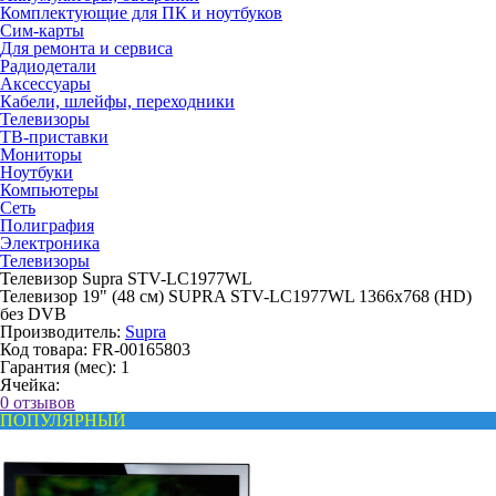
Комплектующие для ПК и ноутбуков
Сим-карты
Для ремонта и сервиса
Радиодетали
Аксессуары
Кабели, шлейфы, переходники
Телевизоры
ТВ-приставки
Мониторы
Ноутбуки
Компьютеры
Сеть
Полиграфия
Электроника
Телевизоры
Телевизор Supra STV-LC1977WL
Телевизор 19" (48 см) SUPRA STV-LC1977WL 1366x768 (HD)
без DVB
Производитель:
Supra
Код товара:
FR-00165803
Гарантия (мес):
1
Ячейка:
0 отзывов
ПОПУЛЯРНЫЙ