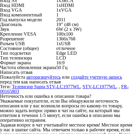
Вход AV
1x3RCA
Вход HDMI
1xHDMI
Вход VGA
1xVGA
Вход компонентный
1
Год выпуска модели
2011
Диагональ
19" (48 см)
Звук
6W (2 x 3W)
Крепление VESA
100x100
Разрешение
1366x768
Разъем USB
1xUSB
Состояние (общее)
отличное
Тип подсветки
Edge LED
Тип телевизора
LCD
Формат экрана
16:9
Частота обновления экрана
50 Гц
Написать отзыв
Пожалуйста
авторизируйтесь
или
создайте учетную запись
перед тем как написать отзыв
Теги:
Телевизор Supra STV-LC1977WL
,
STV-LC1977WL
,
,
FR-
00165803
Неточность или ошибка в описании товара?
Уважаемые покупатели, если Вы обнаружили неточность
описания или у вас возникли вопросы по какому-то товару,
можно задать вопрос прямо в чат на сайте, на который мы
ответим в течении 1-5 минут, если ошибка в описании мы
оперативно исправим.
Задавая вопрос в чат учитывайте местное время! Местное время
у нас в шапке сайта. Мы отвечаем только в рабочее время, если