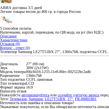
АВИА доставка 3-5 дней
Легкие товары весом до 400 гр. в города России
5 способов оплаты
Наличными, картой, переводом, по QR-коду, на р/с (без НДС)
Описание
Характеристики
Отзывов (0)
Вопрос - ответ (0)
Телевизор Samsung LE27T51BX 27", 1366x768, подсветка CCFL
Диагональ
27" (69 см)
Звук
30W (2х15W)
Модель тюнера
f66c8416-1255-11e8-80ec-002522bc2adb
Разрешение
1366x768
Тип подсветки
CCFL ламповая
Тип телевизора
LCD
Формат экрана
16:9
Написать отзыв
Пожалуйста
авторизируйтесь
или
создайте учетную запись
перед
Теги:
Телевизор
,
Samsung
,
LE27T51BX
,
27"
,
FR-00001861
Неточность или ошибка в описании товара?
Уважаемые покупатели, если Вы обнаружили неточность описания