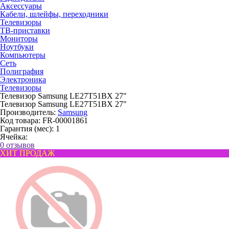
Аксессуары
Кабели, шлейфы, переходники
Телевизоры
ТВ-приставки
Мониторы
Ноутбуки
Компьютеры
Сеть
Полиграфия
Электроника
Телевизоры
Телевизор Samsung LE27T51BX 27"
Телевизор Samsung LE27T51BX 27"
Производитель:
Samsung
Код товара:
FR-00001861
Гарантия (мес):
1
Ячейка:
0 отзывов
ХИТ ПРОДАЖ