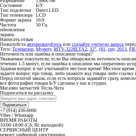
Разрешение
1366x768
Состояние
Б/У
Тип подсветки
Direct LED
Тип телевизора
LCD
Формат экрана
16:9
Частота
50 Гц
обновления
экрана
Написать отзыв
Пожалуйста
авторизируйтесь
или
создайте учетную запись
перед
Теги:
Телевизор
,
Mystery
,
MTV-3228LTA2
,
32"
,
(81
,
см)
,
2013
,
FR
Неточность или ошибка в описании товара?
Уважаемые покупатели, если Вы обнаружили неточность описания
течении 1-5 минут, если ошибка в описании мы оперативно исп
Задавая вопрос в чат учитывайте местное время! Местное время 
задаете вопрос про товар, либо укажите код товара либо ссылку 
Перед оплатой заказа, если есть вопросы задавайте сразу, компл
все фотографии товара Б/У сделаны у нас в студии.
Магазин запчастей Тесла-Чита
Подписаться на рассылку
Подписаться
+7 (914) 430-6000
Viber / Whatsapp
ВРЕМЯ РАБОТЫ
10:00-18:00 (Сб, Вс выходной)
СЕРВИСНЫЙ ЦЕНТР
ремонт цифровой электроники