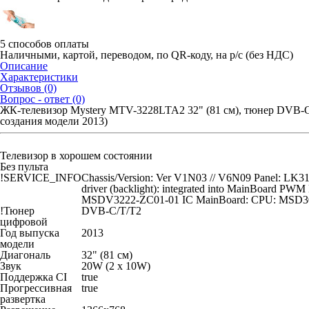
5 способов оплаты
Наличными, картой, переводом, по QR-коду, на р/с (без НДС)
Описание
Характеристики
Отзывов (0)
Вопрос - ответ (0)
ЖК-телевизор Mystery MTV-3228LTA2 32" (81 см), тюнер DVB-C/
создания модели 2013)
Телевизор в хорошем состоянии
Без пульта
!SERVICE_INFO
Chassis/Version: Ver V1N03 // V6N09 Panel: 
driver (backlight): integrated into MainBoard
MSDV3222-ZC01-01 IC MainBoard: CPU: MSD308
!Тюнер
DVB-C/T/T2
цифровой
Год выпуска
2013
модели
Диагональ
32" (81 см)
Звук
20W (2 х 10W)
Поддержка CI
true
Прогрессивная
true
развертка