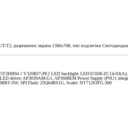
T/T2, разрешение экрана 1366x768, тип подсветки Светодиодна
LK315T3HB94 // V320BJ7-PE1 LED backlight: LED315D8-ZC14-03(A
 PWM LED driver: AP3039AM-G1, AP3608EM Power Supply (PSU): in
BT-SW, SPI Flash: 25Q64BS1G, Scaler: NT71263FG-300