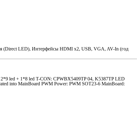
я (Direct LED), Интерфейсы HDMI x2, USB, VGA, AV-In (год
); 2*9 led + 1*8 led T-CON: CPWBX5409TP 04, K5387TP LED
tegrated into MainBoard PWM Power: PWM SOT23-6 MainBoard: