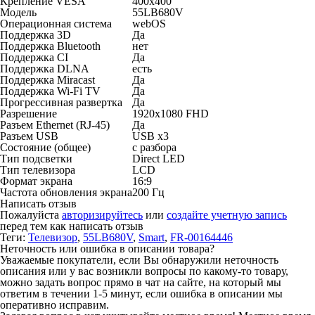
Крепление VESA
400x400
Модель
55LB680V
Операционная система
webOS
Поддержка 3D
Да
Поддержка Bluetooth
нет
Поддержка CI
Да
Поддержка DLNA
есть
Поддержка Miracast
Да
Поддержка Wi-Fi TV
Да
Прогрессивная развертка
Да
Разрешение
1920x1080 FHD
Разъем Ethernet (RJ-45)
Да
Разъем USB
USB x3
Состояние (общее)
с разбора
Тип подсветки
Direct LED
Тип телевизора
LCD
Формат экрана
16:9
Частота обновления экрана
200 Гц
Написать отзыв
Пожалуйста
авторизируйтесь
или
создайте учетную запись
перед тем как написать отзыв
Теги:
Телевизор
,
55LB680V
,
Smart
,
FR-00164446
Неточность или ошибка в описании товара?
Уважаемые покупатели, если Вы обнаружили неточность
описания или у вас возникли вопросы по какому-то товару,
можно задать вопрос прямо в чат на сайте, на который мы
ответим в течении 1-5 минут, если ошибка в описании мы
оперативно исправим.