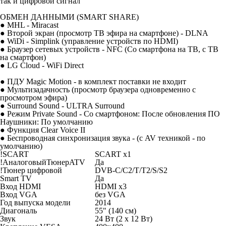
так и цифровой сигнал
ОБМЕН ДАННЫМИ (SMART SHARE)
● MHL - Miracast
● Второй экран (просмотр ТВ эфира на смартфоне) - DLNA
● WiDi - Simplink (управление устройств по HDMI)
● Браузер сетевых устройств - NFC (Со смартфона на ТВ, с ТВ
на смартфон)
● LG Cloud - WiFi Direct
● ПДУ Magic Motion - в комплект поставки не входит
● Мультизадачность (просмотр браузера одновременно с
просмотром эфира)
● Surround Sound - ULTRA Surround
● Режим Private Sound - Со смартфоном: После обновления ПО
Наушники: По умолчанию
● Функция Clear Voice II
● Беспроводная синхронизация звука - (с AV техникой - по
умолчанию)
!SCART
SCART x1
!АналоговыйТюнерATV
Да
!Тюнер цифровой
DVB-C/C2/T/T2/S/S2
Smart TV
Да
Вход HDMI
HDMI x3
Вход VGA
без VGA
Год выпуска модели
2014
Диагональ
55" (140 см)
Звук
24 Вт (2 x 12 Вт)