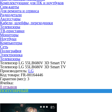
Комплектующие для ПК и ноутбуков
Сим-карты
Для ремонта и сервиса
Радиодетали
Аксессуары
Кабели, шлейфы, переходники
Телевизоры
ТВ-приставки
Мониторы
Ноутбуки
Компьютеры
Сеть
Полиграфия
Электроника
Телевизоры
Телевизор LG 55LB680V 3D Smart TV
Телевизор LG 55LB680V 3D Smart TV
Производитель:
LG
Код товара:
FR-00164446
Гарантия (мес):
3
Ячейка:
0 отзывов
ПОПУЛЯРНЫЙ