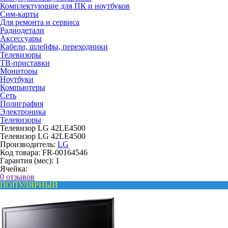
Комплектующие для ПК и ноутбуков
Сим-карты
Для ремонта и сервиса
Радиодетали
Аксессуары
Кабели, шлейфы, переходники
Телевизоры
ТВ-приставки
Мониторы
Ноутбуки
Компьютеры
Сеть
Полиграфия
Электроника
Телевизоры
Телевизор LG 42LE4500
Телевизор LG 42LE4500
Производитель:
LG
Код товара:
FR-00164546
Гарантия (мес):
1
Ячейка:
0 отзывов
ПОПУЛЯРНЫЙ