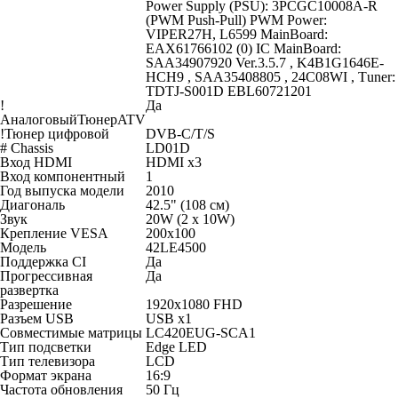
Power Supply (PSU): 3PCGC10008A-R
(PWM Push-Pull) PWM Power:
VIPER27H, L6599 MainBoard:
EAX61766102 (0) IC MainBoard:
SAA34907920 Ver.3.5.7 , K4B1G1646E-
HCH9 , SAA35408805 , 24C08WI , Тuner:
TDTJ-S001D EBL60721201
!
Да
АналоговыйТюнерATV
!Тюнер цифровой
DVB-C/T/S
# Chassis
LD01D
Вход HDMI
HDMI x3
Вход компонентный
1
Год выпуска модели
2010
Диагональ
42.5" (108 см)
Звук
20W (2 х 10W)
Крепление VESA
200x100
Модель
42LE4500
Поддержка CI
Да
Прогрессивная
Да
развертка
Разрешение
1920x1080 FHD
Разъем USB
USB x1
Совместимые матрицы
LC420EUG-SCA1
Тип подсветки
Edge LED
Тип телевизора
LCD
Формат экрана
16:9
Частота обновления
50 Гц