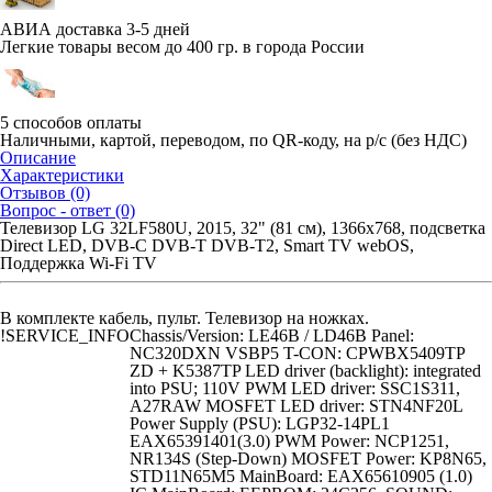
АВИА доставка 3-5 дней
Легкие товары весом до 400 гр. в города России
5 способов оплаты
Наличными, картой, переводом, по QR-коду, на р/с (без НДС)
Описание
Характеристики
Отзывов (0)
Вопрос - ответ (0)
Телевизор LG 32LF580U, 2015, 32" (81 см), 1366x768, подсветка
Direct LED, DVB-C DVB-T DVB-T2, Smart TV webOS,
Поддержка Wi-Fi TV
В комплекте кабель, пульт. Телевизор на ножках.
!SERVICE_INFO
Chassis/Version: LE46B / LD46B Panel:
NC320DXN VSBP5 T-CON: CPWBX5409TP
ZD + K5387TP LED driver (backlight): integrated
into PSU; 110V PWM LED driver: SSC1S311,
A27RAW MOSFET LED driver: STN4NF20L
Power Supply (PSU): LGP32-14PL1
EAX65391401(3.0) PWM Power: NCP1251,
NR134S (Step-Down) MOSFET Power: KP8N65,
STD11N65M5 MainBoard: EAX65610905 (1.0)