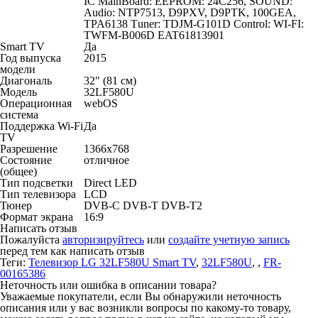
IC MainBoard: EEPROM: 24C256, SOUND:
Audio: NTP7513, D9PXV, D9PTK, 100GEA,
TPA6138 Тuner: TDJM-G101D Control: WI-FI:
TWFM-B006D EAT61813901
Smart TV
Да
Год выпуска
2015
модели
Диагональ
32" (81 см)
Модель
32LF580U
Операционная
webOS
система
Поддержка Wi-Fi
Да
TV
Разрешение
1366x768
Состояние
отличное
(общее)
Тип подсветки
Direct LED
Тип телевизора
LCD
Тюнер
DVB-C DVB-T DVB-T2
Формат экрана
16:9
Написать отзыв
Пожалуйста
авторизируйтесь
или
создайте учетную запись
перед тем как написать отзыв
Теги:
Телевизор LG 32LF580U Smart TV
,
32LF580U
,
,
FR-
00165386
Неточность или ошибка в описании товара?
Уважаемые покупатели, если Вы обнаружили неточность
описания или у вас возникли вопросы по какому-то товару,