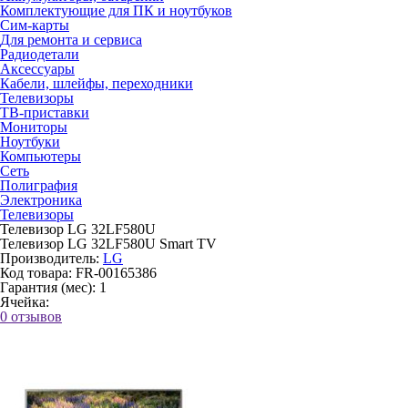
Комплектующие для ПК и ноутбуков
Сим-карты
Для ремонта и сервиса
Радиодетали
Аксессуары
Кабели, шлейфы, переходники
Телевизоры
ТВ-приставки
Мониторы
Ноутбуки
Компьютеры
Сеть
Полиграфия
Электроника
Телевизоры
Телевизор LG 32LF580U
Телевизор LG 32LF580U Smart TV
Производитель:
LG
Код товара:
FR-00165386
Гарантия (мес):
1
Ячейка:
0 отзывов