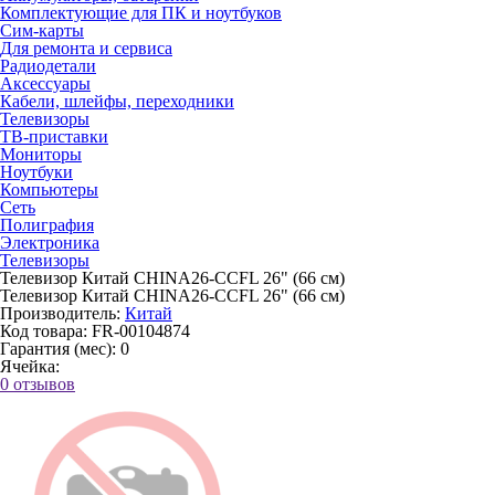
Комплектующие для ПК и ноутбуков
Сим-карты
Для ремонта и сервиса
Радиодетали
Аксессуары
Кабели, шлейфы, переходники
Телевизоры
ТВ-приставки
Мониторы
Ноутбуки
Компьютеры
Сеть
Полиграфия
Электроника
Телевизоры
Телевизор Китай CHINA26-CCFL 26" (66 см)
Телевизор Китай CHINA26-CCFL 26" (66 см)
Производитель:
Китай
Код товара:
FR-00104874
Гарантия (мес):
0
Ячейка:
0 отзывов