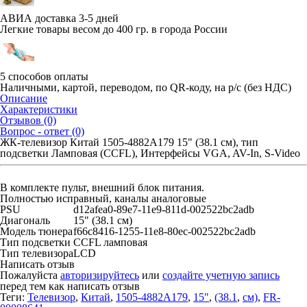
АВИА доставка 3-5 дней
Легкие товары весом до 400 гр. в города России
5 способов оплаты
Наличными, картой, переводом, по QR-коду, на р/с (без НДС)
Описание
Характеристики
Отзывов (0)
Вопрос - ответ (0)
ЖК-телевизор Китай 1505-4882A179 15" (38.1 см), тип
подсветки Ламповая (CCFL), Интерфейсы VGA, AV-In, S-Video
В комплекте пульт, внешний блок питания.
Полностью исправный, каналы аналоговые
PSU
d12afea0-89e7-11e9-811d-002522bc2adb
Диагональ
15" (38.1 см)
Модель тюнера
f66c8416-1255-11e8-80ec-002522bc2adb
Тип подсветки
CCFL ламповая
Тип телевизора
LCD
Написать отзыв
Пожалуйста
авторизируйтесь
или
создайте учетную запись
перед тем как написать отзыв
Теги:
Телевизор
,
Китай
,
1505-4882A179
,
15"
,
(38.1
,
см)
,
FR-