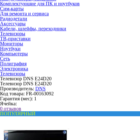
Комплектующие для ПК и ноутбуков
Сим-карты
Для ремонта и сервиса
Радиодетали
Аксессуары
Кабели, шлейфы, переходники
Телевизоры
ТВ-приставки
Мониторы
Ноутбуки
Компьютеры
Сеть
Полиграфия
Электроника
Телевизоры
Телевизор DNS E24D20
Телевизор DNS E24D20
Производитель:
DNS
Код товара:
FR-00163092
Гарантия (мес):
1
Ячейка:
0 отзывов
ПОПУЛЯРНЫЙ