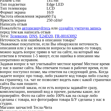
Разъем USB
1xUSB
Тип подсветки
Edge LED
Тип телевизора
LCD
Формат экрана
16:9
Частота обновления экрана
60 Гц
Яркость экрана
250 cd/m²
Написать отзыв
Пожалуйста
авторизируйтесь
или
создайте учетную запись
перед тем как написать отзыв
Теги:
Телевизор
,
DNS
,
E24D20
,
FR-00163092
Неточность или ошибка в описании товара?
Уважаемые покупатели, если Вы обнаружили неточность
описания или у вас возникли вопросы по какому-то товару,
можно задать вопрос прямо в чат на сайте, на который мы
ответим в течении 1-5 минут, если ошибка в описании мы
оперативно исправим.
Задавая вопрос в чат учитывайте местное время! Местное время
у нас в шапке сайта. Мы отвечаем только в рабочее время, если
вопрос поступил позже, мы ответим на следующий день. Когда
задаете вопрос про товар, либо укажите код товара либо ссылку
на страничку, т.к. чат не позволяет видеть нам с какой странички
сайта Вы нам пишите.
Перед оплатой заказа, если есть вопросы задавайте сразу,
комплектацию, внешний вид и прочее, разъемы какие, все
проверяйте. Фото на сайте либо 100% как на складе либо
сделаны с товара, все фотографии товара Б/У сделаны у нас в
студии.
Магазин запчастей Тесла-Чита