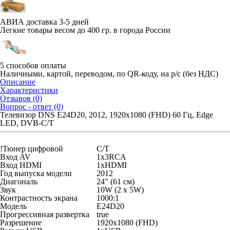
АВИА доставка 3-5 дней
Легкие товары весом до 400 гр. в города России
5 способов оплаты
Наличными, картой, переводом, по QR-коду, на р/с (без НДС)
Описание
Характеристики
Отзывов (0)
Вопрос - ответ (0)
Телевизор DNS E24D20, 2012, 1920x1080 (FHD) 60 Гц, Edge
LED, DVB-C/T
!Тюнер цифровой
C/T
Вход AV
1x3RCA
Вход HDMI
1xHDMI
Год выпуска модели
2012
Диагональ
24" (61 см)
Звук
10W (2 х 5W)
Контрастность экрана
1000:1
Модель
E24D20
Прогрессивная развертка
true
Разрешение
1920x1080 (FHD)