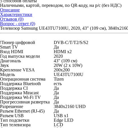
5 способов оплаты
Наличными, картой, переводом, по QR-коду, на р/с (без НДС)
Описание
Характеристики
Отзывов (0)
Вопрос - ответ (0)
Телевизор Samsung UE43TU7100U, 2020, 43" (109 см), 3840x2160
!Тюнер цифровой
DVB-C/T/T2/S/S2
Smart TV
Да
Вход HDMI
HDMI x2
Год выпуска модели
2020
Диагональ
43" (109 см)
Звук
20W (2 х 10W)
Крепление VESA
200x200
Модель
UE43TU7100U
Операционная система
Tizen
Поддержка Bluetooth
есть
Поддержка CI
Да
Поддержка Miracast
Да
Поддержка Wi-Fi TV
Да
Прогрессивная развертка
Да
Разрешение
3840x2160 UHD
Разъем Ethernet (RJ-45)
Да
Разъем USB
USB x1
Тип подсветки
Edge LED
Тип телевизора
LCD