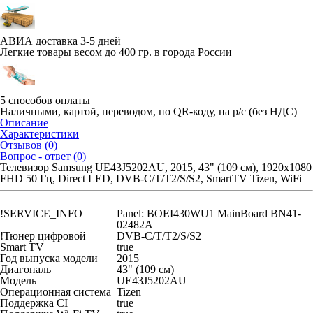
АВИА доставка 3-5 дней
Легкие товары весом до 400 гр. в города России
5 способов оплаты
Наличными, картой, переводом, по QR-коду, на р/с (без НДС)
Описание
Характеристики
Отзывов (0)
Вопрос - ответ (0)
Телевизор Samsung UE43J5202AU, 2015, 43" (109 см), 1920x1080
FHD 50 Гц, Direct LED, DVB-C/T/T2/S/S2, SmartTV Tizen, WiFi
!SERVICE_INFO
Panel: BOEI430WU1 MainBoard BN41-
02482A
!Тюнер цифровой
DVB-C/T/T2/S/S2
Smart TV
true
Год выпуска модели
2015
Диагональ
43" (109 см)
Модель
UE43J5202AU
Операционная система
Tizen
Поддержка CI
true