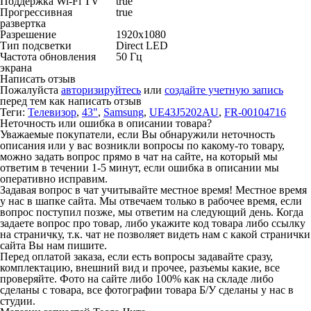
Поддержка Wi-Fi TV
true
Прогрессивная
true
развертка
Разрешение
1920x1080
Тип подсветки
Direct LED
Частота обновления
50 Гц
экрана
Написать отзыв
Пожалуйста
авторизируйтесь
или
создайте учетную запись
перед тем как написать отзыв
Теги:
Телевизор
,
43"
,
Samsung
,
UE43J5202AU
,
FR-00104716
Неточность или ошибка в описании товара?
Уважаемые покупатели, если Вы обнаружили неточность
описания или у вас возникли вопросы по какому-то товару,
можно задать вопрос прямо в чат на сайте, на который мы
ответим в течении 1-5 минут, если ошибка в описании мы
оперативно исправим.
Задавая вопрос в чат учитывайте местное время! Местное время
у нас в шапке сайта. Мы отвечаем только в рабочее время, если
вопрос поступил позже, мы ответим на следующий день. Когда
задаете вопрос про товар, либо укажите код товара либо ссылку
на страничку, т.к. чат не позволяет видеть нам с какой странички
сайта Вы нам пишите.
Перед оплатой заказа, если есть вопросы задавайте сразу,
комплектацию, внешний вид и прочее, разъемы какие, все
проверяйте. Фото на сайте либо 100% как на складе либо
сделаны с товара, все фотографии товара Б/У сделаны у нас в
студии.