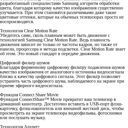
разработанный специалистами Samsung алгоритм обработки
цвета, благодаря которому качество изображения существенно
улучшается. При этом становятся различимыми даже такие
цветовые оттенки, которые на обычных телевизорах просто не
воспроизводятся.
Технология Clear Motion Rate
Убедитесь сами, сколь плавным может быть движение с
технологией Samsung Clear Motion Rate. Ведь плавность
движения зависит не только от частоты кадров, но также от
панели, процессора и метода подсветки. Clear Motion Rate знает
об этом. Это новый стандарт в передаче движения.
Цифровой фильтр шумов
Благодаря фирменному цифровому фильтру подавления шумов
качество изображения от аналогового источника видеосигнала
близко к качеству цифрового сигнала. Этот фильтр позволяет
устранить часть цифрового шума, наблюдаемого на экране при
приеме эфирного видеосигнала.
Функция Connect Share Movie
Функция ConnectShare™ Movie превратит ваш телевизор в
домашний кинотеатр. Достаточно вставить в USB-порт флэш-
карточку, флэш-накопитель или внешний жесткий диск, чтобы
просмотреть на экране телевизора видеофильмы, фотоснимки
или послушать музыку.
Технология Anynet+