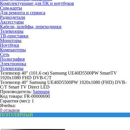
Комплектующие для ПК и ноутбуков
Сим-карты
Для ремонта и сервиса
Радиодетали
Аксессуары
Кабели, шлейфы, переходники
Телевизоры
ТВ-приставки
Мониторы
Ноутбуки
Компьютеры
Сеть
Полиграфия
Электроника
Телевизоры
Телевизор 40" (101.6 см) Samsung UE40D5500PW SmartTV
1920x1080 FHD DVB-C/T
Телевизор 40" Samsung UE40D5500PW 1920x1080 (FHD) DVB-
C/T Smart TV Direct LED
Производитель:
Samsung
Код товара:
FR-00000690
Гарантия (мес):
1
Ячейка:
0 отзывов
ПОПУЛЯРНЫЙ