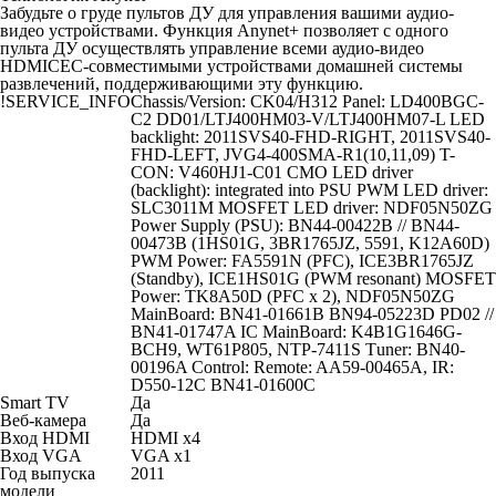
Забудьте о груде пультов ДУ для управления вашими аудио-
видео устройствами. Функция Anynet+ позволяет с одного
пульта ДУ осуществлять управление всеми аудио-видео
HDMICEC-совместимыми устройствами домашней системы
развлечений, поддерживающими эту функцию.
!SERVICE_INFO
Chassis/Version: CK04/H312 Panel: LD400BGC-
C2 DD01/LTJ400HM03-V/LTJ400HM07-L LED
backlight: 2011SVS40-FHD-RIGHT, 2011SVS40-
FHD-LEFT, JVG4-400SMA-R1(10,11,09) T-
CON: V460HJ1-C01 CMO LED driver
(backlight): integrated into PSU PWM LED driver:
SLC3011M MOSFET LED driver: NDF05N50ZG
Power Supply (PSU): BN44-00422B // BN44-
00473B (1HS01G, 3BR1765JZ, 5591, K12A60D)
PWM Power: FA5591N (PFC), ICE3BR1765JZ
(Standby), ICE1HS01G (PWM resonant) MOSFET
Power: TK8A50D (PFC x 2), NDF05N50ZG
MainBoard: BN41-01661B BN94-05223D PD02 //
BN41-01747A IC MainBoard: K4B1G1646G-
BCH9, WT61P805, NTP-7411S Тuner: BN40-
00196A Control: Remote: AA59-00465A, IR:
D550-12C BN41-01600C
Smart TV
Да
Веб-камера
Да
Вход HDMI
HDMI x4
Вход VGA
VGA x1
Год выпуска
2011
модели