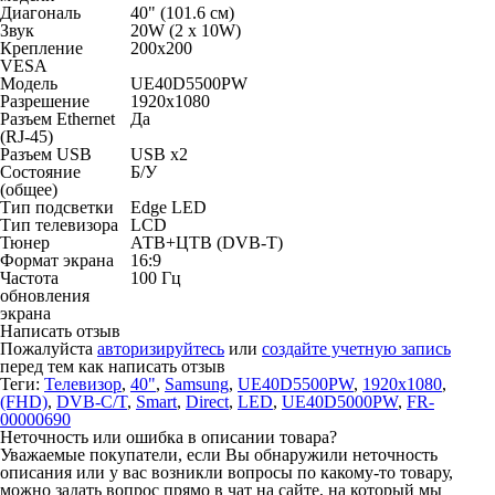
Диагональ
40" (101.6 см)
Звук
20W (2 х 10W)
Крепление
200x200
VESA
Модель
UE40D5500PW
Разрешение
1920x1080
Разъем Ethernet
Да
(RJ-45)
Разъем USB
USB x2
Состояние
Б/У
(общее)
Тип подсветки
Edge LED
Тип телевизора
LCD
Тюнер
АТВ+ЦТВ (DVB-T)
Формат экрана
16:9
Частота
100 Гц
обновления
экрана
Написать отзыв
Пожалуйста
авторизируйтесь
или
создайте учетную запись
перед тем как написать отзыв
Теги:
Телевизор
,
40"
,
Samsung
,
UE40D5500PW
,
1920x1080
,
(FHD)
,
DVB-C/T
,
Smart
,
Direct
,
LED
,
UE40D5000PW
,
FR-
00000690
Неточность или ошибка в описании товара?
Уважаемые покупатели, если Вы обнаружили неточность
описания или у вас возникли вопросы по какому-то товару,
можно задать вопрос прямо в чат на сайте, на который мы