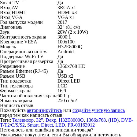
Smart TV
Да
Вход AV
3RCA x1
Вход HDMI
HDMI x3
Вход VGA
VGA x1
Год выпуска модели
2017
Диагональ
32" (81 см)
Звук
20W (2 х 10W)
Контрастность экрана
3000:1
Крепление VESA
100x100
Модель
H32E8000Q
Операционная система
Android
Поддержка Wi-Fi TV
Да
Прогрессивная развертка
Да
Разрешение
1366x768 HD
Разъем Ethernet (RJ-45)
Да
Разъем USB
USB x2
Тип подсветки
Direct LED
Тип телевизора
LCD
Формат экрана
16:9
Частота обновления экрана
60 Гц
Яркость экрана
250 cd/m²
Написать отзыв
Пожалуйста
авторизируйтесь
или
создайте учетную запись
перед тем как написать отзыв
Теги:
Телевизор
,
32"
,
Dexp
,
H32E8000Q
,
1366x768
,
(HD)
,
DVB-
T/T2/C/S/S2
,
Smart
,
Direct
,
LED
,
FR-00163912
Неточность или ошибка в описании товара?
Уважаемые покупатели, если Вы обнаружили неточность