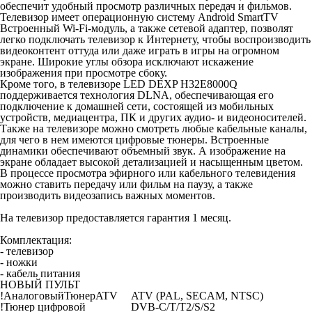
обеспечит удобный просмотр различных передач и фильмов.
Телевизор имеет операционную систему Android SmartTV
Встроенный Wi-Fi-модуль, а также сетевой адаптер, позволят
легко подключать телевизор к Интернету, чтобы воспроизводить
видеоконтент оттуда или даже играть в игры на огромном
экране. Широкие углы обзора исключают искажение
изображения при просмотре сбоку.
Кроме того, в телевизоре LED DEXP H32E8000Q
поддерживается технология DLNA, обеспечивающая его
подключение к домашней сети, состоящей из мобильных
устройств, медиацентра, ПК и других аудио- и видеоносителей.
Также на телевизоре можно смотреть любые кабельные каналы,
для чего в нем имеются цифровые тюнеры. Встроенные
динамики обеспечивают объемный звук. А изображение на
экране обладает высокой детализацией и насыщенным цветом.
В процессе просмотра эфирного или кабельного телевидения
можно ставить передачу или фильм на паузу, а также
производить видеозапись важных моментов.
На телевизор предоставляется гарантия 1 месяц.
Комплектация:
- телевизор
- ножки
- кабель питания
НОВЫЙ ПУЛЬТ
!АналоговыйТюнерATV
ATV (PAL, SECAM, NTSC)
!Тюнер цифровой
DVB-C/T/T2/S/S2