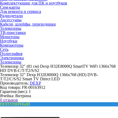
Комплектующие для ПК и ноутбуков
Сим-карты
Для ремонта и сервиса
Радиодетали
Аксессуары
Кабели, шлейфы, переходники
Телевизоры
ТВ-приставки
Мониторы
Ноутбуки
Компьютеры
Сеть
Полиграфия
Электроника
Телевизоры
Телевизор 32" (81 см) Dexp H32E8000Q SmartTV WiFi 1366x768
HD DVB-C/T/T2/S/S2
Телевизор 32" Dexp H32E8000Q 1366x768 (HD) DVB-
T/T2/C/S/S2 Smart TV Direct LED
Производитель:
DEXP
Код товара:
FR-00163912
Гарантия (мес):
1
Ячейка:
Витрина
0 отзывов
ПОПУЛЯРНЫЙ