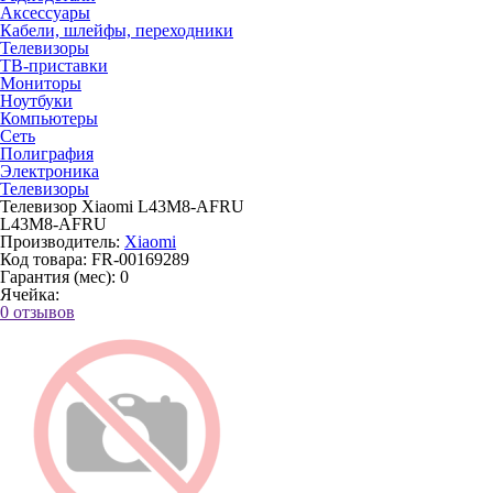
Аксессуары
Кабели, шлейфы, переходники
Телевизоры
ТВ-приставки
Мониторы
Ноутбуки
Компьютеры
Сеть
Полиграфия
Электроника
Телевизоры
Телевизор Xiaomi L43M8-AFRU
L43M8-AFRU
Производитель:
Xiaomi
Код товара:
FR-00169289
Гарантия (мес):
0
Ячейка:
0 отзывов