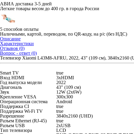
АВИА доставка 3-5 дней
Легкие товары весом до 400 гр. в города России
5 способов оплаты
Наличными, картой, переводом, по QR-коду, на р/с (без НДС)
Описание
Характеристики
Отзывов (0)
Вопрос - ответ (0)
Телевизор Xiaomi L43M8-AFRU, 2022, 43" (109 см), 3840x216
Smart TV
true
Вход HDMI
3xHDMI
Год выпуска модели
2022
Диагональ
43" (109 см)
Звук
12W (2x6W)
Крепление VESA
300x300
Операционная система
Android
Поддержка CI
true
Поддержка Wi-Fi TV
true
Разрешение
3840x2160 (UHD)
Разъем Ethernet (RJ-45)
true
Разъем USB
2xUSB
Тип телевизора
LCD