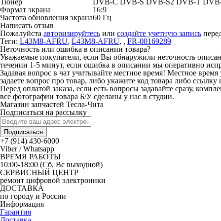
Тюнер
DVB-C DVB-S DVB-S2 DVB-T DVB
Формат экрана
16:9
Частота обновления экрана
60 Гц
Написать отзыв
Пожалуйста
авторизируйтесь
или
создайте учетную запись
перед
Теги:
L43M8-AFRU
,
L43M8-AFRU
,
,
FR-00169289
Неточность или ошибка в описании товара?
Уважаемые покупатели, если Вы обнаружили неточность описания
течении 1-5 минут, если ошибка в описании мы оперативно исп
Задавая вопрос в чат учитывайте местное время! Местное время 
задаете вопрос про товар, либо укажите код товара либо ссылку 
Перед оплатой заказа, если есть вопросы задавайте сразу, компл
все фотографии товара Б/У сделаны у нас в студии.
Магазин запчастей Тесла-Чита
Подписаться на рассылку
Подписаться
+7 (914) 430-6000
Viber / Whatsapp
ВРЕМЯ РАБОТЫ
10:00-18:00 (Сб, Вс выходной)
СЕРВИСНЫЙ ЦЕНТР
ремонт цифровой электроники
ДОСТАВКА
по городу и России
Информация
Гарантия
Доставка