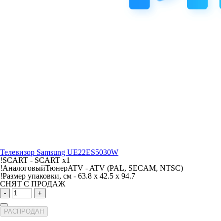
Телевизор Samsung UE22ES5030W
!SCART -
SCART x1
!АналоговыйТюнерATV -
ATV (PAL, SECAM, NTSC)
!Размер упаковки, см -
63.8 x 42.5 x 94.7
СНЯТ С ПРОДАЖ
-
+
РАСПРОДАН