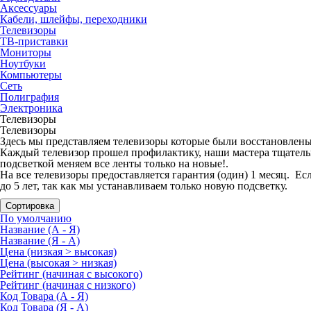
Аксессуары
Кабели, шлейфы, переходники
Телевизоры
ТВ-приставки
Мониторы
Ноутбуки
Компьютеры
Сеть
Полиграфия
Электроника
Телевизоры
Телевизоры
Здесь мы представляем телевизоры которые были восстановлены 
Каждый телевизор прошел профилактику, наши мастера тщательн
подсветкой меняем все ленты только на новые!.
На все телевизоры предоставляется гарантия (один) 1 месяц. Ес
до 5 лет, так как мы устанавливаем только новую подсветку.
Сортировка
По умолчанию
Название (А - Я)
Название (Я - А)
Цена (низкая > высокая)
Цена (высокая > низкая)
Рейтинг (начиная с высокого)
Рейтинг (начиная с низкого)
Код Товара (А - Я)
Код Товара (Я - А)