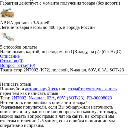
Гарантия действует с момента получения товара (без дороги)
АВИА доставка 3-5 дней
Легкие товары весом до 400 гр. в города России
5 способов оплаты
Наличными, картой, переводом, по QR-коду, на р/с (без НДС)
Описание
Отзывов (0)
Вопрос - ответ (0)
Транзистор 2N7002 (K72) полевой, N-канал, 60V, 0,3A, SOT-23
Написать отзыв
Пожалуйста
авторизируйтесь
или
создайте учетную запись
перед тем как написать отзыв
Теги:
2N7002
,
N-канал
,
03A
,
60V
,
(SOT-23)
,
FR-00008023
Неточность или ошибка в описании товара?
Уважаемые покупатели, если Вы обнаружили неточность
описания или у вас возникли вопросы по какому-то товару,
можно задать вопрос прямо в чат на сайте, на который мы
ответим в течении 1-5 минут, если ошибка в описании мы
оперативно исправим.