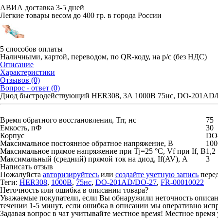
АВИА доставка 3-5 дней
Легкие товары весом до 400 гр. в города России
5 способов оплаты
Наличными, картой, переводом, по QR-коду, на р/с (без НДС)
Описание
Характеристики
Отзывов (0)
Вопрос - ответ (0)
Диод быстродействующий HER308, 3А 1000В 75нс, DO-201AD
Время обратного восстановления, Trr, нс
75
Емкость, пФ
30
Корпус
DO
Максимальное постоянное обратное напряжение, В
100
Максимальное прямое напряжение при Tj=25 °C, Vf при If, В
1,2
Максимальный (средний) прямой ток на диод, If(AV), А
3
Написать отзыв
Пожалуйста
авторизируйтесь
или
создайте учетную запись
перед
Теги:
HER308
,
1000В
,
75нс
,
DO-201AD/DO-27
,
FR-00010022
Неточность или ошибка в описании товара?
Уважаемые покупатели, если Вы обнаружили неточность описания
течении 1-5 минут, если ошибка в описании мы оперативно исп
Задавая вопрос в чат учитывайте местное время! Местное время 