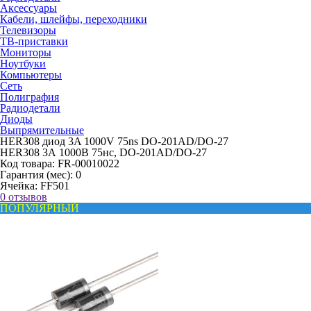
Аксессуары
Кабели, шлейфы, переходники
Телевизоры
ТВ-приставки
Мониторы
Ноутбуки
Компьютеры
Сеть
Полиграфия
Радиодетали
Диоды
Выпрямительные
HER308 диод 3A 1000V 75ns DO-201AD/DO-27
HER308 3А 1000В 75нс, DO-201AD/DO-27
Код товара:
FR-00010022
Гарантия (мес):
0
Ячейка:
FF501
0 отзывов
ПОПУЛЯРНЫЙ