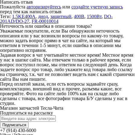
Написать отзыв
Пожалуйста
авторизируйтесь
или
создайте учетную запись
перед тем как написать отзыв
Теги:
1.5KE400A
,
диод
,
защитный
,
400В
,
1500Вт
,
DO-
201AD/DO-27
,
FR-00010014
Неточность или ошибка в описании товара?
Уважаемые покупатели, если Вы обнаружили неточность
описания или у вас возникли вопросы по какому-то товару,
можно задать вопрос прямо в чат на сайте, на который мы
ответим в течении 1-5 минут, если ошибка в описании мы
оперативно исправим.
Задавая вопрос в чат учитывайте местное время! Местное время
у нас в шапке сайта. Мы отвечаем только в рабочее время, если
вопрос поступил позже, мы ответим на следующий день. Когда
задаете вопрос про товар, либо укажите код товара либо ссылку
на страничку, т.к. чат не позволяет видеть нам с какой странички
сайта Вы нам пишите.
Перед оплатой заказа, если есть вопросы задавайте сразу,
комплектацию, внешний вид и прочее, разъемы какие, все
проверяйте. Фото на сайте либо 100% как на складе либо
сделаны с товара, все фотографии товара Б/У сделаны у нас в
студии.
Магазин запчастей Тесла-Чита
Подписаться на рассылку
Подписаться
+7 (914) 430-6000