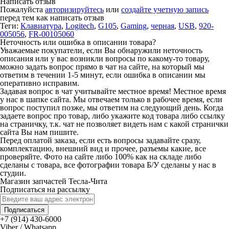
Написать отзыв
Пожалуйста
авторизируйтесь
или
создайте учетную запись
перед тем как написать отзыв
Теги:
Клавиатура
,
Logitech
,
G105
,
Gaming
,
черная
,
USB
,
920-
005056
,
FR-00105060
Неточность или ошибка в описании товара?
Уважаемые покупатели, если Вы обнаружили неточность
описания или у вас возникли вопросы по какому-то товару,
можно задать вопрос прямо в чат на сайте, на который мы
ответим в течении 1-5 минут, если ошибка в описании мы
оперативно исправим.
Задавая вопрос в чат учитывайте местное время! Местное время
у нас в шапке сайта. Мы отвечаем только в рабочее время, если
вопрос поступил позже, мы ответим на следующий день. Когда
задаете вопрос про товар, либо укажите код товара либо ссылку
на страничку, т.к. чат не позволяет видеть нам с какой странички
сайта Вы нам пишите.
Перед оплатой заказа, если есть вопросы задавайте сразу,
комплектацию, внешний вид и прочее, разъемы какие, все
проверяйте. Фото на сайте либо 100% как на складе либо
сделаны с товара, все фотографии товара Б/У сделаны у нас в
студии.
Магазин запчастей Тесла-Чита
Подписаться на рассылку
Подписаться
+7 (914) 430-6000
Viber / Whatsapp