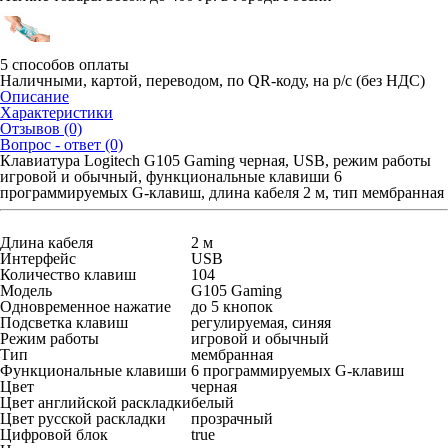
5 способов оплаты
Наличными, картой, переводом, по QR-коду, на р/с (без НДС)
Описание
Характеристики
Отзывов (0)
Вопрос - ответ (0)
Клавиатура Logitech G105 Gaming черная, USB, режим работы
игровой и обычный, функциональные клавиши 6
программируемых G-клавиш, длина кабеля 2 м, тип мембранная
Длина кабеля
2 м
Интерфейс
USB
Количество клавиш
104
Модель
G105 Gaming
Одновременное нажатие
до 5 кнопок
Подсветка клавиш
регулируемая, синяя
Режим работы
игровой и обычный
Тип
мембранная
Функциональные клавиши
6 программируемых G-клавиш
Цвет
черная
Цвет английской раскладки
белый
Цвет русской раскладки
прозрачный
Цифровой блок
true