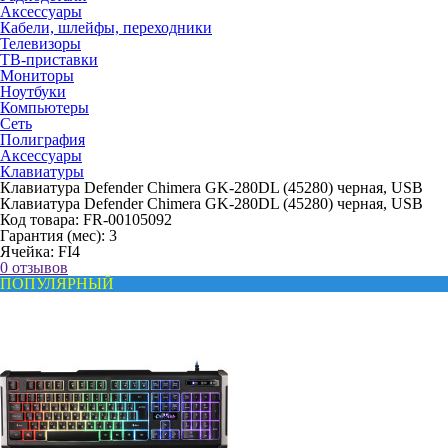
Аксессуары
Кабели, шлейфы, переходники
Телевизоры
ТВ-приставки
Мониторы
Ноутбуки
Компьютеры
Сеть
Полиграфия
Аксессуары
Клавиатуры
Клавиатура Defender Chimera GK-280DL (45280) черная, USB
Клавиатура Defender Chimera GK-280DL (45280) черная, USB
Код товара:
FR-00105092
Гарантия (мес):
3
Ячейка:
FI4
0 отзывов
ПОПУЛЯРНЫЙ