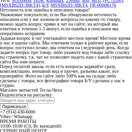
Теги:
SODIMM
,
DDR
,
Kingmax
,
256Mb
,
400
,
МГц
,
(PC-3200)
,
[MSXB62D-38KT4]
,
Б/У
,
MSXB62D-38KT4
,
FR-00008176
Неточность или ошибка в описании товара?
Уважаемые покупатели, если Вы обнаружили неточность
описания или у вас возникли вопросы по какому-то товару,
можно задать вопрос прямо в чат на сайте, на который мы
ответим в течении 1-5 минут, если ошибка в описании мы
оперативно исправим.
Задавая вопрос в чат учитывайте местное время! Местное время
у нас в шапке сайта. Мы отвечаем только в рабочее время, если
вопрос поступил позже, мы ответим на следующий день. Когда
задаете вопрос про товар, либо укажите код товара либо ссылку
на страничку, т.к. чат не позволяет видеть нам с какой странички
сайта Вы нам пишите.
Перед оплатой заказа, если есть вопросы задавайте сразу,
комплектацию, внешний вид и прочее, разъемы какие, все
проверяйте. Фото на сайте либо 100% как на складе либо
сделаны с товара, все фотографии товара Б/У сделаны у нас в
студии.
Магазин запчастей Тесла-Чита
Подписаться на рассылку
Подписаться
+7 (914) 430-6000
Viber / Whatsapp
ВРЕМЯ РАБОТЫ
10:00-18:00 (Сб, Вс выходной)
СЕРВИСНЫЙ ЦЕНТР