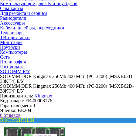
Комплектующие для ПК и ноутбуков
Сим-карты
Для ремонта и сервиса
Радиодетали
Аксессуары
Кабели, шлейфы, переходники
Телевизоры
ТВ-приставки
Мониторы
Ноутбуки
Компьютеры
Сеть
Полиграфия
Распродажа
SO-DIMM Б/У
SODIMM DDR Kingmax 256Mb 400 МГц (PC-3200) [MSXB62D-
38KT4] Б/У
SODIMM DDR Kingmax 256Mb 400 МГц (PC-3200) [MSXB62D-
38KT4] Б/У
Производитель:
Kingmax
Код товара:
FR-00008176
Гарантия (мес):
1
Ячейка:
BE204
0 отзывов
ПОПУЛЯРНЫЙ