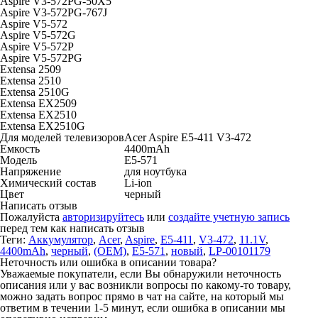
Aspire V3-572PG-50X5
Aspire V3-572PG-767J
Aspire V5-572
Aspire V5-572G
Aspire V5-572P
Aspire V5-572PG
Extensa 2509
Extensa 2510
Extensa 2510G
Extensa EX2509
Extensa EX2510
Extensa EX2510G
Для моделей телевизоров
Acer Aspire E5-411 V3-472
Емкость
4400mAh
Модель
E5-571
Напряжение
для ноутбука
Химический состав
Li-ion
Цвет
черный
Написать отзыв
Пожалуйста
авторизируйтесь
или
создайте учетную запись
перед тем как написать отзыв
Теги:
Аккумулятор
,
Acer
,
Aspire
,
E5-411
,
V3-472
,
11.1V
,
4400mAh
,
черный
,
(OEM)
,
E5-571
,
новый
,
LP-00101179
Неточность или ошибка в описании товара?
Уважаемые покупатели, если Вы обнаружили неточность
описания или у вас возникли вопросы по какому-то товару,
можно задать вопрос прямо в чат на сайте, на который мы
ответим в течении 1-5 минут, если ошибка в описании мы