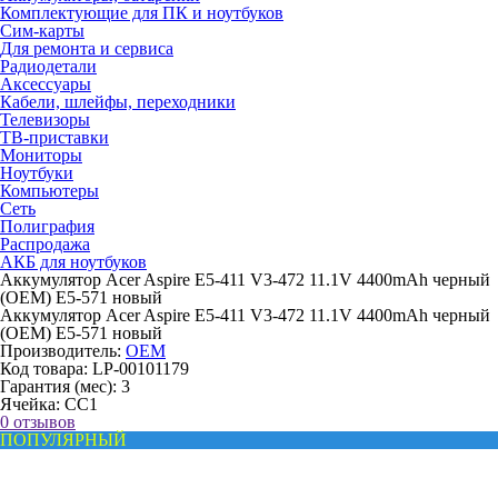
Комплектующие для ПК и ноутбуков
Сим-карты
Для ремонта и сервиса
Радиодетали
Аксессуары
Кабели, шлейфы, переходники
Телевизоры
ТВ-приставки
Мониторы
Ноутбуки
Компьютеры
Сеть
Полиграфия
Распродажа
АКБ для ноутбуков
Аккумулятор Acer Aspire E5-411 V3-472 11.1V 4400mAh черный
(OEM) E5-571 новый
Аккумулятор Acer Aspire E5-411 V3-472 11.1V 4400mAh черный
(OEM) E5-571 новый
Производитель:
OEM
Код товара:
LP-00101179
Гарантия (мес):
3
Ячейка:
CC1
0 отзывов
ПОПУЛЯРНЫЙ