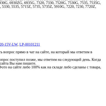
930G, 6930ZG, 6935G, 7320, 7330, 7520G, 7530G, 7535, 7535G,
5330, 5535, 5715Z, 5735, 5735Z, 5910G, 7220, 7230, 7720Z,
20-15V-LW
,
LP-00101211
 вопрос прямо в чат на сайте, на который мы ответим в
 вопрос поступил позже, мы ответим на следующий день. Когда
и сайта Вы нам пишите.
Фото на сайте либо 100% как на складе либо сделаны с товара,