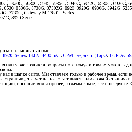
39G, 5920G, 5930G, 5935, 5935G, 5940G, 5942G, 6530G, 6920G, 6
 8530, 8530G, 8730G, 8730ZG, 8920, 8920G, 8930G, 8942G, 5235, 
530G, 7730G, Gateway MD7801u Series.
30ZG, 8920 Series
 тем как написать отзыв
G
,
8920
,
Series
,
14.8V
,
4400mAh
,
65Wh
,
черный
,
(TopO
,
TOP-AC59
 или у вас возникли вопросы по какому-то товару, можно задать
равим.
у нас в шапке сайта. Мы отвечаем только в рабочее время, если
на страничку, т.к. чат не позволяет видеть нам с какой страничк
ектацию, внешний вид и прочее, разъемы какие, все проверяйте. 