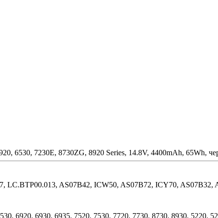
5920, 6530, 7230E, 8730ZG, 8920 Series, 14.8V, 4400mAh, 65Wh
, LC.BTP00.013, AS07B42, ICW50, AS07B72, ICY70, AS07B32, 
 6530, 6920, 6930, 6935, 7520, 7530, 7720, 7730, 8730, 8930, 5220,