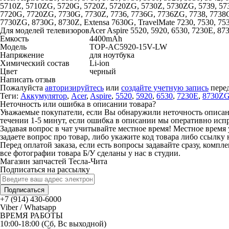
5710Z, 5710ZG, 5720G, 5720Z, 5720ZG, 5730Z, 5730ZG, 5739, 57
7720G, 7720ZG, 7730G, 7730Z, 7736, 7736G, 7736ZG, 7738, 7738G,
7730ZG, 8730G, 8730Z, Extensa 7630G, TravelMate 7230, 7530, 7
Для моделей телевизоров
Acer Aspire 5520, 5920, 6530, 7230E, 87
Емкость
4400mAh
Модель
TOP-AC5920-15V-LW
Напряжение
для ноутбука
Химический состав
Li-ion
Цвет
черный
Написать отзыв
Пожалуйста
авторизируйтесь
или
создайте учетную запись
перед
Теги:
Аккумулятор
,
Acer
,
Aspire
,
5520
,
5920
,
6530
,
7230E
,
8730Z
Неточность или ошибка в описании товара?
Уважаемые покупатели, если Вы обнаружили неточность описания
течении 1-5 минут, если ошибка в описании мы оперативно исп
Задавая вопрос в чат учитывайте местное время! Местное время 
задаете вопрос про товар, либо укажите код товара либо ссылку 
Перед оплатой заказа, если есть вопросы задавайте сразу, компл
все фотографии товара Б/У сделаны у нас в студии.
Магазин запчастей Тесла-Чита
Подписаться на рассылку
Подписаться
+7 (914) 430-6000
Viber / Whatsapp
ВРЕМЯ РАБОТЫ
10:00-18:00 (Сб, Вс выходной)