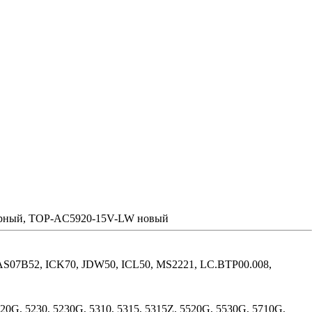
, черный, TOP-AC5920-15V-LW новый
AS07B52, ICK70, JDW50, ICL50, MS2221, LC.BTP00.008,
 5220G, 5230, 5230G, 5310, 5315, 5315Z, 5520G, 5530G, 5710G,