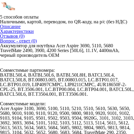
5 способов оплаты
Наличными, картой, переводом, по QR-коду, на р/с (без НДС)
Описание
Характеристики
Отзывов (0)
Вопрос - ответ (0)
Аккумулятор для ноутбука Acer Aspire 3690, 5110, 5680
TravelMate 2490, 3900, 4200 Series [50L6], 11.1V, 4400mAh,
черный производитель OEM
Совместимые партномера:
BATBL50L4, BATBL50L6, BATBL50L8H, BATCL50L4,
BATCL50L8, BT.00803.005, BT.00803.015, LC.BTP01.017,
LC.BTP01.019, LIP4097CMPC, LIP8211CMPC, 4UR18650F-2-
CPL-25, BT.3506.001, LC.BTP00.004, LC.BTP04.001, BATCL50L,
BATCL50L6, BT.T3504.001, BT.T3506.001.
Совместимые модели:
Acer Aspire 3100, 3690, 5100, 5110, 5210, 5510, 5610, 5630, 5650,
5680, 9010, 9100, 9110, 9120, 9500, 9800, 9810, 9920, 9101, 9102,
9103, 9104, 9105, 9501, 9502, 9503, 9504, 9920G, 3101, 3102, 3103,
3692, 3693, 3694, 5101, 5102, 5103, 5112, 5113, 5114, 5611, 5612,
5613, 5633, 5634, 5683, 5684, 5685, 9802, 9804, 9805, 9813, 9814,
9815, 3104, 5632, 5652, 5680, 5683, 5684, TravelMate 290, 2350,