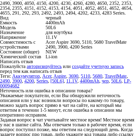
2490, 3900, 4050, 4150, 4200, 4230, 4260, 4280, 4650, 2352, 2353,
2354, 2355, 4151, 4152, 4153, 4154, 4051, 4052, 4651, 4652, 4654,
4655, 291, 292, 293, 2492, 2493, 2494, 4202, 4233, 4283 Series.
Вид
черный
Емкость
4400mAh
Модель
50L6
Назначение
для ноутбука
Напряжение
11.1V
Совместимость с
Acer Aspire 3690, 5110, 5680 TravelMate
устройствами
2490, 3900, 4200 Series
Состояние (общее)
NEW
Химический состав
Li-ion
Написать отзыв
Пожалуйста
авторизируйтесь
или
создайте учетную запись
перед тем как написать отзыв
Теги:
Аккумулятор
,
Acer
,
Aspire
,
3690
,
5110
,
5680
,
TravelMate
,
2490
,
3900
,
4200
,
Series
,
[50L6]
,
11.1V
,
4400mAh
,
чер
,
50L6
,
LP-
00094682
Неточность или ошибка в описании товара?
Уважаемые покупатели, если Вы обнаружили неточность
описания или у вас возникли вопросы по какому-то товару,
можно задать вопрос прямо в чат на сайте, на который мы
ответим в течении 1-5 минут, если ошибка в описании мы
оперативно исправим.
Задавая вопрос в чат учитывайте местное время! Местное время
у нас в шапке сайта. Мы отвечаем только в рабочее время, если
вопрос поступил позже, мы ответим на следующий день. Когда
задаете вопрос про товар, либо укажите код товара либо ссылку