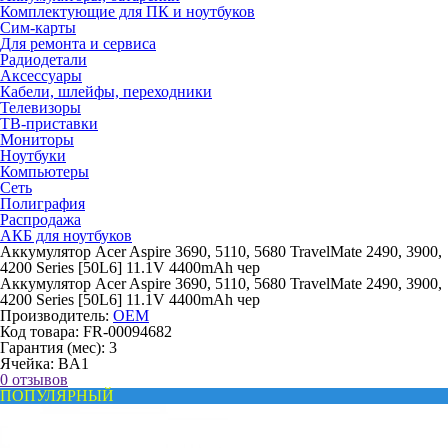
Комплектующие для ПК и ноутбуков
Сим-карты
Для ремонта и сервиса
Радиодетали
Аксессуары
Кабели, шлейфы, переходники
Телевизоры
ТВ-приставки
Мониторы
Ноутбуки
Компьютеры
Сеть
Полиграфия
Распродажа
АКБ для ноутбуков
Аккумулятор Acer Aspire 3690, 5110, 5680 TravelMate 2490, 3900,
4200 Series [50L6] 11.1V 4400mAh чер
Аккумулятор Acer Aspire 3690, 5110, 5680 TravelMate 2490, 3900,
4200 Series [50L6] 11.1V 4400mAh чер
Производитель:
OEM
Код товара:
FR-00094682
Гарантия (мес):
3
Ячейка:
BA1
0 отзывов
ПОПУЛЯРНЫЙ