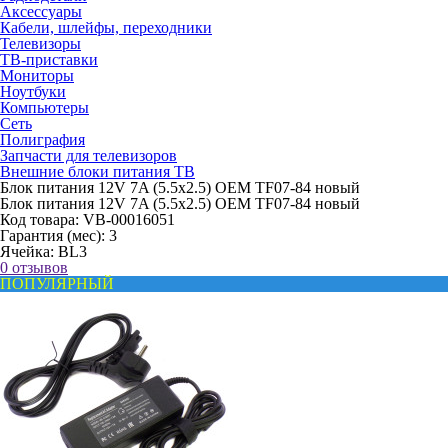
Аксессуары
Кабели, шлейфы, переходники
Телевизоры
ТВ-приставки
Мониторы
Ноутбуки
Компьютеры
Сеть
Полиграфия
Запчасти для телевизоров
Внешние блоки питания ТВ
Блок питания 12V 7A (5.5x2.5) OEM TF07-84 новый
Блок питания 12V 7A (5.5x2.5) OEM TF07-84 новый
Код товара:
VB-00016051
Гарантия (мес):
3
Ячейка:
BL3
0 отзывов
ПОПУЛЯРНЫЙ