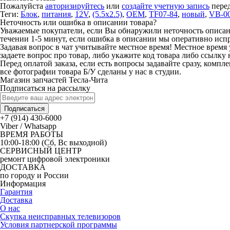
Пожалуйста
авторизируйтесь
или
создайте учетную запись
перед
Теги:
Блок
,
питания
,
12V
,
(5.5x2.5)
,
OEM
,
TF07-84
,
новый
,
VB-0
Неточность или ошибка в описании товара?
Уважаемые покупатели, если Вы обнаружили неточность описания
течении 1-5 минут, если ошибка в описании мы оперативно исп
Задавая вопрос в чат учитывайте местное время! Местное время 
задаете вопрос про товар, либо укажите код товара либо ссылку 
Перед оплатой заказа, если есть вопросы задавайте сразу, компл
все фотографии товара Б/У сделаны у нас в студии.
Магазин запчастей Тесла-Чита
Подписаться на рассылку
Подписаться
+7 (914) 430-6000
Viber / Whatsapp
ВРЕМЯ РАБОТЫ
10:00-18:00 (Сб, Вс выходной)
СЕРВИСНЫЙ ЦЕНТР
ремонт цифровой электроники
ДОСТАВКА
по городу и России
Информация
Гарантия
Доставка
О нас
Скупка неисправных телевизоров
Условия партнерской программы