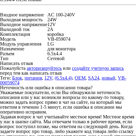
Входное напряжение
AC 100-240V
Выходная мощность
24W
Выходное напряжение
12V
Выходной ток
2A
Комплектация
коробка
Модель
VB-059074
Модуль управления
LG
Назначение
для монитора
Разъем
6.5x4.4
Тип
Сетевой
Написать отзыв
Пожалуйста
авторизируйтесь
или
создайте учетную запись
перед тем как написать отзыв
Теги:
Блок
,
питания
,
12V
,
(6.5x4.4)
,
OEM
,
SA24
,
новый
,
VB-
00059074
Неточность или ошибка в описании товара?
Уважаемые покупатели, если Вы обнаружили неточность
описания или у вас возникли вопросы по какому-то товару,
можно задать вопрос прямо в чат на сайте, на который мы
ответим в течении 1-5 минут, если ошибка в описании мы
оперативно исправим.
Задавая вопрос в чат учитывайте местное время! Местное время
у нас в шапке сайта. Мы отвечаем только в рабочее время, если
вопрос поступил позже, мы ответим на следующий день. Когда
задаете вопрос про товар, либо укажите код товара либо ссылку