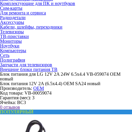
Комплектующие для ПК и ноутбуков
Сим-карты
Для ремонта и сервиса
Радиодетали
Аксессуары
Кабели, шлейфы, переходники
Телевизоры
ТВ-приставки
Мониторы
Ноутбуки
Компьютеры
Сеть
Полиграфия
Запчасти для телевизоров
Внешние блоки питания ТВ
Блок питания для LG 12V 2A 24W 6.5x4.4 VB-059074 OEM
новый
Блок питания 12V 2A (6.5x4.4) OEM SA24 новый
Производитель:
OEM
Код товара:
VB-00059074
Гарантия (мес):
3
Ячейка:
BC3
0 отзывов
ПОПУЛЯРНЫЙ