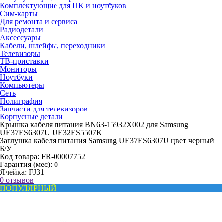
Комплектующие для ПК и ноутбуков
Сим-карты
Для ремонта и сервиса
Радиодетали
Аксессуары
Кабели, шлейфы, переходники
Телевизоры
ТВ-приставки
Мониторы
Ноутбуки
Компьютеры
Сеть
Полиграфия
Запчасти для телевизоров
Корпусные детали
Крышка кабеля питания BN63-15932X002 для Samsung
UE37ES6307U UE32ES5507K
Заглушка кабеля питания Samsung UE37ES6307U цвет черный
Б/У
Код товара:
FR-00007752
Гарантия (мес):
0
Ячейка:
FJ31
0 отзывов
ПОПУЛЯРНЫЙ