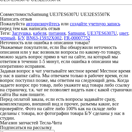
Совместимость
Samsung UE37ES6307U UE32ES5507K
Написать отзыв
Пожалуйста
авторизируйтесь
или
создайте учетную запись
перед тем как написать отзыв
Теги:
Заглушка
,
кабеля
,
питания
,
Samsung
,
UE37ES6307U
,
цвет
,
черный
,
Б/У
,
BN63-15932X002
,
FR-00007752
Неточность или ошибка в описании товара?
Уважаемые покупатели, если Вы обнаружили неточность
описания или у вас возникли вопросы по какому-то товару,
можно задать вопрос прямо в чат на сайте, на который мы
ответим в течении 1-5 минут, если ошибка в описании мы
оперативно исправим.
Задавая вопрос в чат учитывайте местное время! Местное время
у нас в шапке сайта. Мы отвечаем только в рабочее время, если
вопрос поступил позже, мы ответим на следующий день. Когда
задаете вопрос про товар, либо укажите код товара либо ссылку
на страничку, т.к. чат не позволяет видеть нам с какой странички
сайта Вы нам пишите.
Перед оплатой заказа, если есть вопросы задавайте сразу,
комплектацию, внешний вид и прочее, разъемы какие, все
проверяйте. Фото на сайте либо 100% как на складе либо
сделаны с товара, все фотографии товара Б/У сделаны у нас в
студии.
Магазин запчастей Тесла-Чита
Подписаться на рассылку