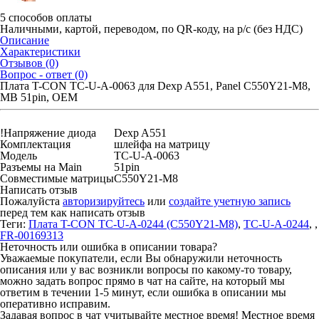
5 способов оплаты
Наличными, картой, переводом, по QR-коду, на р/с (без НДС)
Описание
Характеристики
Отзывов (0)
Вопрос - ответ (0)
Плата T-CON TC-U-A-0063 для Dexp A551, Panel C550Y21-M8,
MB 51pin, OEM
!Напряжение диода
Dexp A551
Комплектация
шлейфа на матрицу
Модель
TC-U-A-0063
Разъемы на Main
51pin
Совместимые матрицы
C550Y21-M8
Написать отзыв
Пожалуйста
авторизируйтесь
или
создайте учетную запись
перед тем как написать отзыв
Теги:
Плата T-CON TC-U-A-0244 (C550Y21-M8)
,
TC-U-A-0244
,
,
FR-00169313
Неточность или ошибка в описании товара?
Уважаемые покупатели, если Вы обнаружили неточность
описания или у вас возникли вопросы по какому-то товару,
можно задать вопрос прямо в чат на сайте, на который мы
ответим в течении 1-5 минут, если ошибка в описании мы
оперативно исправим.
Задавая вопрос в чат учитывайте местное время! Местное время