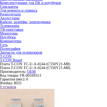
Комплектующие для ПК и ноутбуков
Сим-карты
Для ремонта и сервиса
Радиодетали
Аксессуары
Кабели, шлейфы, переходники
Телевизоры
ТВ-приставки
Мониторы
Ноутбуки
Компьютеры
Сеть
Полиграфия
Запчасти для телевизоров
T-CON
T-CON Board
Плата T-CON TC-U-A-0244 (C550Y21-M8)
Плата T-CON TC-U-A-0244 (C550Y21-M8)
Производитель:
OEM
Код товара:
FR-00169313
Гарантия (мес):
0
Ячейка:
BI35
0 отзывов