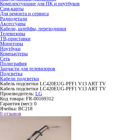
Комплектующие для ПК и ноутбуков
Сим-карты
Для ремонта и сервиса
Радиодетали
Аксессуары
Кабели, шлейфы, переходники
Телевизоры
ТВ-приставки
Мониторы
Ноутбуки
Компьютеры
Сеть
Полиграфия
Запчасти для телевизоров
Подсветка
Кабели подсветки
Кабель подсветки LC420EUG-PFF1 V13 ART TV
Кабель подсветки LC420EUG-PFF1 V13 ART TV
Производитель:
LG
Код товара:
FR-00169312
Гарантия (мес):
0
Ячейка:
BC218
0 отзывов