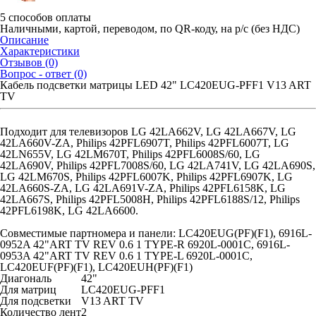
5 способов оплаты
Наличными, картой, переводом, по QR-коду, на р/с (без НДС)
Описание
Характеристики
Отзывов (0)
Вопрос - ответ (0)
Кабель подсветки матрицы LED 42" LC420EUG-PFF1 V13 ART
TV
Подходит для телевизоров LG 42LA662V, LG 42LA667V, LG
42LA660V-ZA, Philips 42PFL6907T, Philips 42PFL6007T, LG
42LN655V, LG 42LM670T, Philips 42PFL6008S/60, LG
42LA690V, Philips 42PFL7008S/60, LG 42LA741V, LG 42LA690S,
LG 42LM670S, Philips 42PFL6007K, Philips 42PFL6907K, LG
42LA660S-ZA, LG 42LA691V-ZA, Philips 42PFL6158K, LG
42LA667S, Philips 42PFL5008H, Philips 42PFL6188S/12, Philips
42PFL6198K, LG 42LA6600.
Совместимые партномера и панели: LC420EUG(PF)(F1), 6916L-
0952A 42"ART TV REV 0.6 1 TYPE-R 6920L-0001C, 6916L-
0953A 42"ART TV REV 0.6 1 TYPE-L 6920L-0001C,
LC420EUF(PF)(F1), LC420EUH(PF)(F1)
Диагональ
42"
Для матриц
LC420EUG-PFF1
Для подсветки
V13 ART TV
Количество лент
2