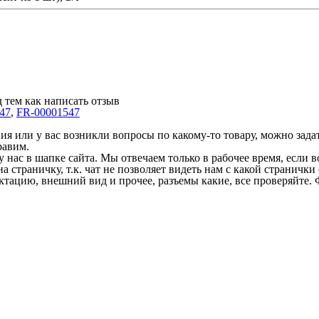
 тем как написать отзыв
47
,
FR-00001547
 или у вас возникли вопросы по какому-то товару, можно задать
равим.
у нас в шапке сайта. Мы отвечаем только в рабочее время, если
на страничку, т.к. чат не позволяет видеть нам с какой страничк
ектацию, внешний вид и прочее, разъемы какие, все проверяйте. 