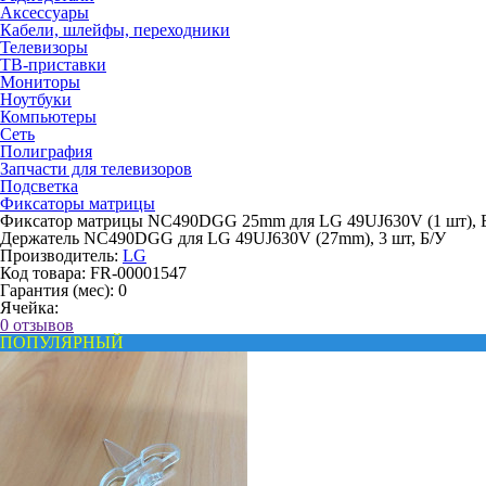
Аксессуары
Кабели, шлейфы, переходники
Телевизоры
ТВ-приставки
Мониторы
Ноутбуки
Компьютеры
Сеть
Полиграфия
Запчасти для телевизоров
Подсветка
Фиксаторы матрицы
Фиксатор матрицы NC490DGG 25mm для LG 49UJ630V (1 шт), 
Держатель NC490DGG для LG 49UJ630V (27mm), 3 шт, Б/У
Производитель:
LG
Код товара:
FR-00001547
Гарантия (мес):
0
Ячейка:
0 отзывов
ПОПУЛЯРНЫЙ