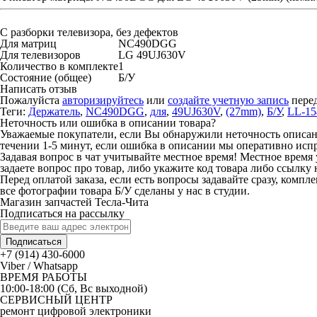
С разборки телевизора, без дефектов
Для матриц
NC490DGG
Для телевизоров
LG 49UJ630V
Количество в комплекте
1
Состояние (общее)
Б/У
Написать отзыв
Пожалуйста
авторизируйтесь
или
создайте учетную запись
перед
Теги:
Держатель
,
NC490DGG
,
для
,
49UJ630V
,
(27mm)
,
Б/У
,
LL-15
Неточность или ошибка в описании товара?
Уважаемые покупатели, если Вы обнаружили неточность описания
течении 1-5 минут, если ошибка в описании мы оперативно исп
Задавая вопрос в чат учитывайте местное время! Местное время 
задаете вопрос про товар, либо укажите код товара либо ссылку 
Перед оплатой заказа, если есть вопросы задавайте сразу, компл
все фотографии товара Б/У сделаны у нас в студии.
Магазин запчастей Тесла-Чита
Подписаться на рассылку
Подписаться
+7 (914) 430-6000
Viber / Whatsapp
ВРЕМЯ РАБОТЫ
10:00-18:00 (Сб, Вс выходной)
СЕРВИСНЫЙ ЦЕНТР
ремонт цифровой электроники