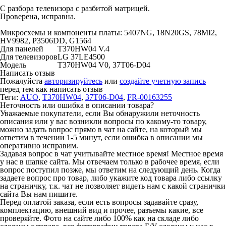
С разбора телевизора с разбитой матрицей.
Проверена, исправна.
Микросхемы и компоненты платы: 5407NG, 18N20GS, 78MI2,
HV9982, P3506DD, G1564
Для панелей
T370HW04 V.4
Для телевизоров
LG 37LE4500
Модель
T370HW04 V0, 37T06-D04
Написать отзыв
Пожалуйста
авторизируйтесь
или
создайте учетную запись
перед тем как написать отзыв
Теги:
AUO
,
T370HW04
,
37T06-D04
,
FR-00163255
Неточность или ошибка в описании товара?
Уважаемые покупатели, если Вы обнаружили неточность
описания или у вас возникли вопросы по какому-то товару,
можно задать вопрос прямо в чат на сайте, на который мы
ответим в течении 1-5 минут, если ошибка в описании мы
оперативно исправим.
Задавая вопрос в чат учитывайте местное время! Местное время
у нас в шапке сайта. Мы отвечаем только в рабочее время, если
вопрос поступил позже, мы ответим на следующий день. Когда
задаете вопрос про товар, либо укажите код товара либо ссылку
на страничку, т.к. чат не позволяет видеть нам с какой странички
сайта Вы нам пишите.
Перед оплатой заказа, если есть вопросы задавайте сразу,
комплектацию, внешний вид и прочее, разъемы какие, все
проверяйте. Фото на сайте либо 100% как на складе либо