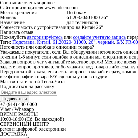
Состояние очень хорошее.
Сайт производителя www.hdccn.com
Место крепления
По бокам
Модель
61.20320401000 26"
Назначение
для телевизора
Совместимость с устройствами
про-ва Китай 26"
Написать отзыв
Пожалуйста
авторизируйтесь
или
создайте учетную запись
перед
Теги:
Подставка
,
Китай
,
61.20320401000
,
26"
,
черный
,
Б/У
,
FR-00
Неточность или ошибка в описании товара?
Уважаемые покупатели, если Вы обнаружили неточность описания
течении 1-5 минут, если ошибка в описании мы оперативно исп
Задавая вопрос в чат учитывайте местное время! Местное время 
задаете вопрос про товар, либо укажите код товара либо ссылку 
Перед оплатой заказа, если есть вопросы задавайте сразу, компл
все фотографии товара Б/У сделаны у нас в студии.
Магазин запчастей Тесла-Чита
Подписаться на рассылку
Подписаться
+7 (914) 430-6000
Viber / Whatsapp
ВРЕМЯ РАБОТЫ
10:00-18:00 (Сб, Вс выходной)
СЕРВИСНЫЙ ЦЕНТР
ремонт цифровой электроники
ДОСТАВКА