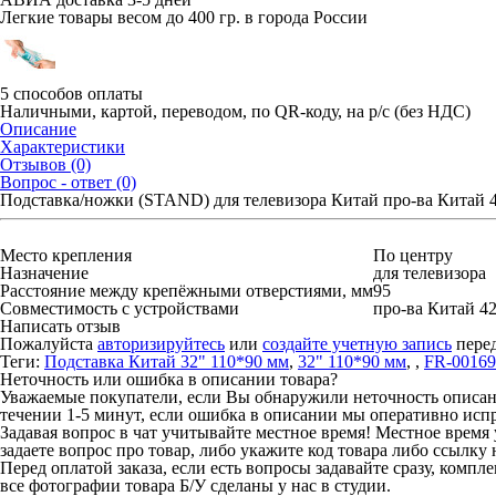
Легкие товары весом до 400 гр. в города России
5 способов оплаты
Наличными, картой, переводом, по QR-коду, на р/с (без НДС)
Описание
Характеристики
Отзывов (0)
Вопрос - ответ (0)
Подставка/ножки (STAND) для телевизора Китай про-ва Китай 
Место крепления
По центру
Назначение
для телевизора
Расстояние между крепёжными отверстиями, мм
95
Совместимость с устройствами
про-ва Китай 4
Написать отзыв
Пожалуйста
авторизируйтесь
или
создайте учетную запись
перед
Теги:
Подставка Китай 32" 110*90 мм
,
32" 110*90 мм
,
,
FR-00169
Неточность или ошибка в описании товара?
Уважаемые покупатели, если Вы обнаружили неточность описания
течении 1-5 минут, если ошибка в описании мы оперативно исп
Задавая вопрос в чат учитывайте местное время! Местное время 
задаете вопрос про товар, либо укажите код товара либо ссылку 
Перед оплатой заказа, если есть вопросы задавайте сразу, компл
все фотографии товара Б/У сделаны у нас в студии.