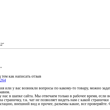
42"
2"
 тем как написать отзыв
264
 или у вас возникли вопросы по какому-то товару, можно задать
равим.
у нас в шапке сайта. Мы отвечаем только в рабочее время, если
на страничку, т.к. чат не позволяет видеть нам с какой страничк
ектацию, внешний вид и прочее, разъемы какие, все проверяйте. 