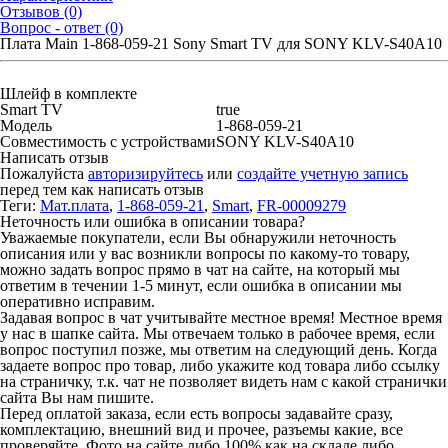
Отзывов (0)
Вопрос - ответ (0)
Плата Main 1-868-059-21 Sony Smart TV для SONY KLV-S40A10
Шлейф в комплекте
Smart TV
true
Модель
1-868-059-21
Совместимость с устройствами
SONY KLV-S40A10
Написать отзыв
Пожалуйста
авторизируйтесь
или
создайте учетную запись
перед тем как написать отзыв
Теги:
Мат.плата
,
1-868-059-21
,
Smart
,
FR-00009279
Неточность или ошибка в описании товара?
Уважаемые покупатели, если Вы обнаружили неточность
описания или у вас возникли вопросы по какому-то товару,
можно задать вопрос прямо в чат на сайте, на который мы
ответим в течении 1-5 минут, если ошибка в описании мы
оперативно исправим.
Задавая вопрос в чат учитывайте местное время! Местное время
у нас в шапке сайта. Мы отвечаем только в рабочее время, если
вопрос поступил позже, мы ответим на следующий день. Когда
задаете вопрос про товар, либо укажите код товара либо ссылку
на страничку, т.к. чат не позволяет видеть нам с какой странички
сайта Вы нам пишите.
Перед оплатой заказа, если есть вопросы задавайте сразу,
комплектацию, внешний вид и прочее, разъемы какие, все
проверяйте. Фото на сайте либо 100% как на складе либо