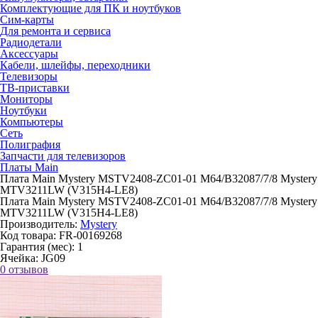
Комплектующие для ПК и ноутбуков
Сим-карты
Для ремонта и сервиса
Радиодетали
Аксессуары
Кабели, шлейфы, переходники
Телевизоры
ТВ-приставки
Мониторы
Ноутбуки
Компьютеры
Сеть
Полиграфия
Запчасти для телевизоров
Платы Main
Плата Main Mystery MSTV2408-ZC01-01 M64/B32087/7/8 Mystery
MTV3211LW (V315H4-LE8)
Плата Main Mystery MSTV2408-ZC01-01 M64/B32087/7/8 Mystery
MTV3211LW (V315H4-LE8)
Производитель:
Mystery
Код товара:
FR-00169268
Гарантия (мес):
1
Ячейка:
JG09
0 отзывов