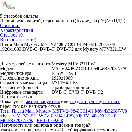
5 способов оплаты
Наличными, картой, переводом, по QR-коду, на р/с (без НДС)
Описание
Характеристики
Отзывов (0)
Вопрос - ответ (0)
Плата Main Mystery MSTV2408-ZC01-01 M64/B32087/7/8
1920x1080 DVB-C, DVB-T, DVB-T2 для Mystery MTV3211LW
Для моделей телевизоров
Mystery MTV3211LW
Модель
MSTV2408-ZC01-01 M64/B32087/7/8
Модель тюнера
F35WT-2A-E
Разрешение экрана
1920x1080
Совместимые матрицы
V315H4-LE8
Состояние (общее)
с разбора отличное
Цифровые стандарты
DVB-C, DVB-T, DVB-T2
Написать отзыв
Пожалуйста
авторизируйтесь
или
создайте учетную запись
перед тем как написать отзыв
Теги:
Плата Main Mystery MSTV2408-ZC01-01 M64/B32087/7/8
Mystery MTV3211LW (V315H4-LE8)
,
MSTV2408-ZC01-01
M64/B32087/7/8
,
,
FR-00169268
Неточность или ошибка в описании товара?
Уважаемые покупатели, если Вы обнаружили неточность