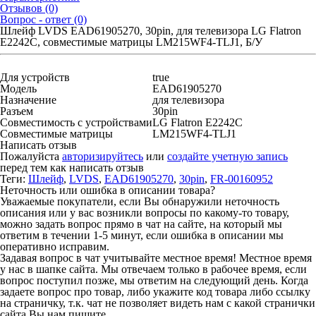
Отзывов (0)
Вопрос - ответ (0)
Шлейф LVDS EAD61905270, 30pin, для телевизора LG Flatron
E2242C, совместимые матрицы LM215WF4-TLJ1, Б/У
Для устройств
true
Модель
EAD61905270
Назначение
для телевизора
Разъем
30pin
Совместимость с устройствами
LG Flatron E2242C
Совместимые матрицы
LM215WF4-TLJ1
Написать отзыв
Пожалуйста
авторизируйтесь
или
создайте учетную запись
перед тем как написать отзыв
Теги:
Шлейф
,
LVDS
,
EAD61905270
,
30pin
,
FR-00160952
Неточность или ошибка в описании товара?
Уважаемые покупатели, если Вы обнаружили неточность
описания или у вас возникли вопросы по какому-то товару,
можно задать вопрос прямо в чат на сайте, на который мы
ответим в течении 1-5 минут, если ошибка в описании мы
оперативно исправим.
Задавая вопрос в чат учитывайте местное время! Местное время
у нас в шапке сайта. Мы отвечаем только в рабочее время, если
вопрос поступил позже, мы ответим на следующий день. Когда
задаете вопрос про товар, либо укажите код товара либо ссылку
на страничку, т.к. чат не позволяет видеть нам с какой странички
сайта Вы нам пишите.