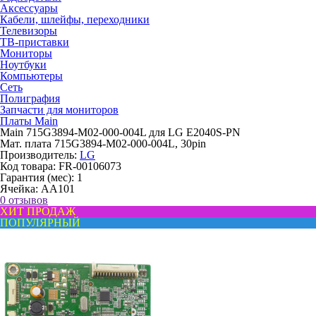
Аксессуары
Кабели, шлейфы, переходники
Телевизоры
ТВ-приставки
Мониторы
Ноутбуки
Компьютеры
Сеть
Полиграфия
Запчасти для мониторов
Платы Main
Main 715G3894-M02-000-004L для LG E2040S-PN
Мат. плата 715G3894-M02-000-004L, 30pin
Производитель:
LG
Код товара:
FR-00106073
Гарантия (мес):
1
Ячейка:
AA101
0 отзывов
ХИТ ПРОДАЖ
ПОПУЛЯРНЫЙ