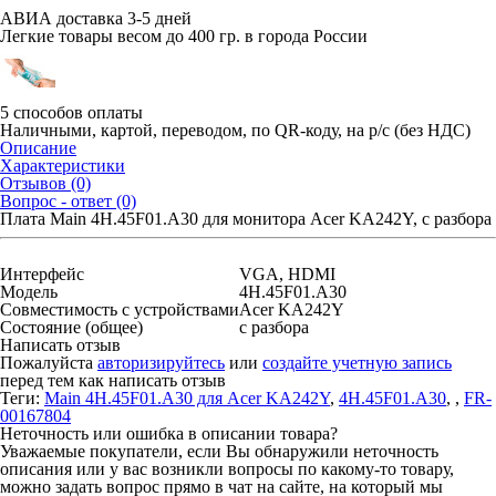
АВИА доставка 3-5 дней
Легкие товары весом до 400 гр. в города России
5 способов оплаты
Наличными, картой, переводом, по QR-коду, на р/с (без НДС)
Описание
Характеристики
Отзывов (0)
Вопрос - ответ (0)
Плата Main 4H.45F01.A30 для монитора Acer KA242Y, с разбора
Интерфейс
VGA, HDMI
Модель
4H.45F01.A30
Совместимость с устройствами
Acer KA242Y
Состояние (общее)
с разбора
Написать отзыв
Пожалуйста
авторизируйтесь
или
создайте учетную запись
перед тем как написать отзыв
Теги:
Main 4H.45F01.A30 для Acer KA242Y
,
4H.45F01.A30
,
,
FR-
00167804
Неточность или ошибка в описании товара?
Уважаемые покупатели, если Вы обнаружили неточность
описания или у вас возникли вопросы по какому-то товару,
можно задать вопрос прямо в чат на сайте, на который мы