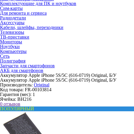
Комплектующие для ПК и ноутбуков
Сим-карты
Для ремонта и сервиса
Радиодетали
Аксессуары
Кабели, шлейфы, переходники
Телевизоры
ТВ-приставки
Мониторы
Ноутбуки
Компьютеры
Сеть
Полиграфия
Запчасти для смартофонов
АКБ для смартфонов
Аккумулятор Apple iPhone 5S/5C (616-0719) Original, Б/У
Аккумулятор Apple iPhone 5S/5C (616-0719) Original, Б/У
Производитель:
Original
Код товара:
FR-00103814
Гарантия (мес):
1
Ячейка:
BH216
0 отзывов
ПОПУЛЯРНЫЙ