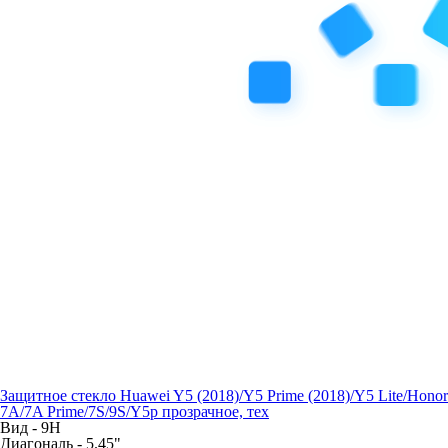
Защитное стекло Huawei Y5 (2018)/Y5 Prime (2018)/Y5 Lite/Honor
7A/7A Prime/7S/9S/Y5p прозрачное, тех
Вид -
9H
Диагональ -
5.45"