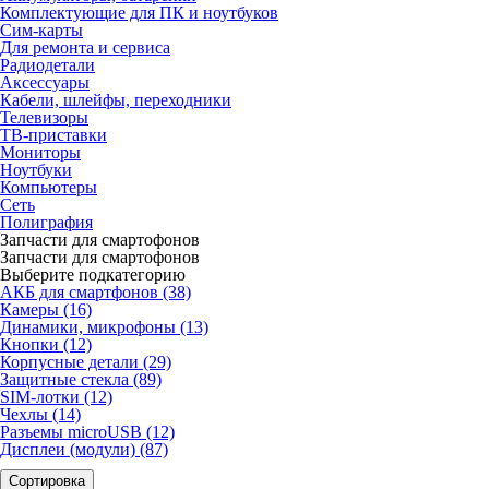
Комплектующие для ПК и ноутбуков
Сим-карты
Для ремонта и сервиса
Радиодетали
Аксессуары
Кабели, шлейфы, переходники
Телевизоры
ТВ-приставки
Мониторы
Ноутбуки
Компьютеры
Сеть
Полиграфия
Запчасти для смартофонов
Запчасти для смартофонов
Выберите подкатегорию
АКБ для смартфонов (38)
Камеры (16)
Динамики, микрофоны (13)
Кнопки (12)
Корпусные детали (29)
Защитные стекла (89)
SIM-лотки (12)
Чехлы (14)
Разъемы microUSB (12)
Дисплеи (модули) (87)
Сортировка