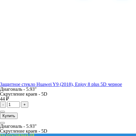
Защитное стекло Huawei Y9 (2018), Enjoy 8 plus 5D черное
Диагональ -
5.93"
Скругление краев -
5D
44 ₽
-
+
Купить
Диагональ -
5.93"
Скругление краев -
5D
ПОПУЛЯРНЫЙ