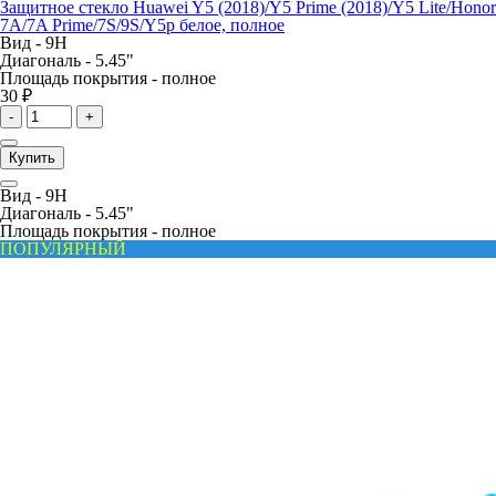
Защитное стекло Huawei Y5 (2018)/Y5 Prime (2018)/Y5 Lite/Honor
7A/7A Prime/7S/9S/Y5p белое, полное
Вид -
9H
Диагональ -
5.45"
Площадь покрытия -
полное
30 ₽
-
+
Купить
Вид -
9H
Диагональ -
5.45"
Площадь покрытия -
полное
ПОПУЛЯРНЫЙ