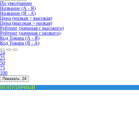
По умолчанию
Название (А - Я)
Название (Я - А)
Цена (низкая > высокая)
Цена (высокая > низкая)
Рейтинг (начиная с высокого)
Рейтинг (начиная с низкого)
Код Товара (А - Я)
Код Товара (Я - А)
24
25
50
75
100
Показать:
24
ПОПУЛЯРНЫЙ