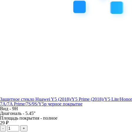
Защитное стекло Huawei Y5 (2018)/Y5 Prime (2018)/Y5 Lite/Honor
7A/7A Prime/7S/9S/Y5p черное покрытие
Вид -
9H
Диагональ -
5.45"
Площадь покрытия -
полное
29 ₽
-
+