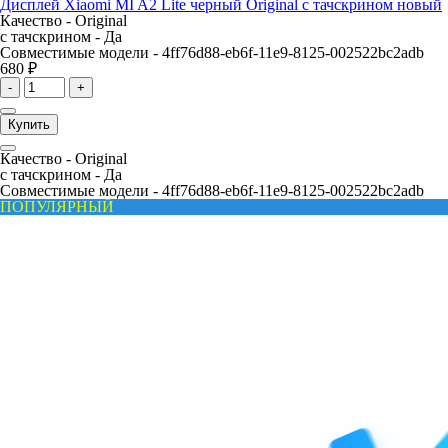
Дисплей Xiaomi MI A2 Lite черный Original с тачскрином новый
Качество -
Original
с тачскрином -
Да
Совместимые модели -
4ff76d88-eb6f-11e9-8125-002522bc2adb
680 ₽
-
+
Купить
Качество -
Original
с тачскрином -
Да
Совместимые модели -
4ff76d88-eb6f-11e9-8125-002522bc2adb
ПОПУЛЯРНЫЙ