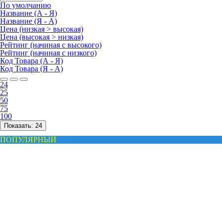
По умолчанию
Название (А - Я)
Название (Я - А)
Цена (низкая > высокая)
Цена (высокая > низкая)
Рейтинг (начиная с высокого)
Рейтинг (начиная с низкого)
Код Товара (А - Я)
Код Товара (Я - А)
24
25
50
75
100
Показать:
24
ПОПУЛЯРНЫЙ