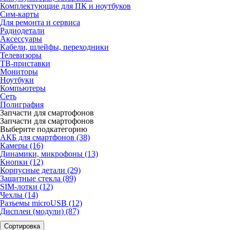
Комплектующие для ПК и ноутбуков
Сим-карты
Для ремонта и сервиса
Радиодетали
Аксессуары
Кабели, шлейфы, переходники
Телевизоры
ТВ-приставки
Мониторы
Ноутбуки
Компьютеры
Сеть
Полиграфия
Запчасти для смартофонов
Запчасти для смартофонов
Выберите подкатегорию
АКБ для смартфонов (38)
Камеры (16)
Динамики, микрофоны (13)
Кнопки (12)
Корпусные детали (29)
Защитные стекла (89)
SIM-лотки (12)
Чехлы (14)
Разъемы microUSB (12)
Дисплеи (модули) (87)
Сортировка