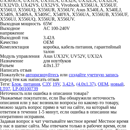
UX305UA, UX31A, UX31LA, UX32A, UX32LA, UX32LN,
UX32VD, UX42VS, UX52VS, Vivobook X556UA, X556UF,
X556UJ, X556UQ, X556UR, X556UV, Asus X540LA, X540LJ,
X540S, X540SA, X540SC, X540YA, X556UA, X556UB, X556UF,
X556UJ, X556UQ, X556UR, X556UV.
Выходная мощность
65W
Выходное
AC 100-240V
напряжение
Выходной ток
3.42A
Качество
OEM
Комплектация
коробка, кабель питания, гарантийный
талон
Модуль управления
Asus UX32V, UV52V, UX32A
Назначение
для ноутбуков
Разъем
4.0x1.37
Написать отзыв
Пожалуйста
авторизируйтесь
или
создайте учетную запись
перед тем как написать отзыв
Теги:
Блок
,
питания
,
СЗУ
,
19V
,
3.42A
,
(4.0x1.37)
,
OEM
,
новый
,
LT07
,
LP-00100739
Неточность или ошибка в описании товара?
Уважаемые покупатели, если Вы обнаружили неточность
описания или у вас возникли вопросы по какому-то товару,
можно задать вопрос прямо в чат на сайте, на который мы
ответим в течении 1-5 минут, если ошибка в описании мы
оперативно исправим.
Задавая вопрос в чат учитывайте местное время! Местное время
у нас в шапке сайта. Мы отвечаем только в рабочее время, если