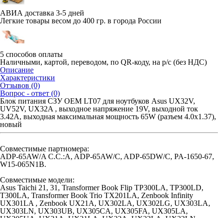
АВИА доставка 3-5 дней
Легкие товары весом до 400 гр. в города России
5 способов оплаты
Наличными, картой, переводом, по QR-коду, на р/с (без НДС)
Описание
Характеристики
Отзывов (0)
Вопрос - ответ (0)
Блок питания СЗУ OEM LT07 для ноутбуков Asus UX32V,
UV52V, UX32A , выходное напряжение 19V, выходной ток
3.42A, выходная максимальная мощность 65W (разъем 4.0x1.37),
новый
Совместимые партномера:
ADP-65AW/A C.C.:A, ADP-65AW/C, ADP-65DW/C, PA-1650-67,
W15-065N1B.
Совместимые модели:
Asus Taichi 21, 31, Transformer Book Flip TP300LA, TP300LD,
T300LA, Transformer Book Trio TX201LA, Zenbook Infinity
UX301LA , Zenbook UX21A, UX302LA, UX302LG, UX303LA,
UX303LN, UX303UB, UX305CA, UX305FA, UX305LA,