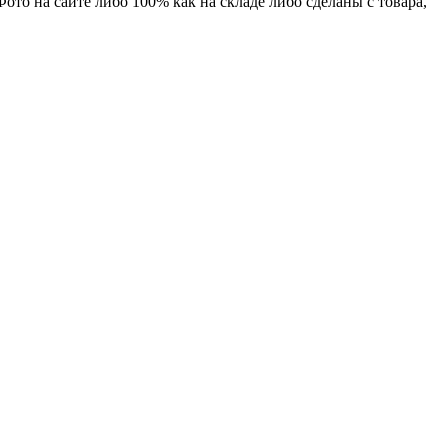
Фото на сайте либо 100% как на складе либо сделаны с товара,