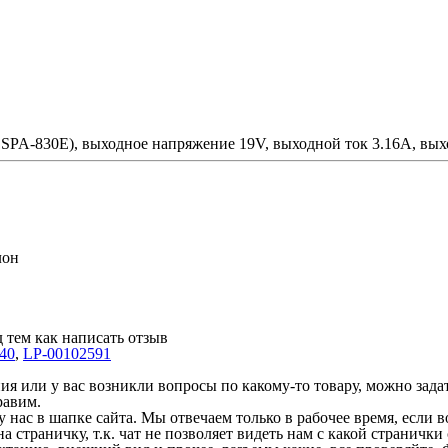
PA-830E), выходное напряжение 19V, выходной ток 3.16А, выхо
лон
 тем как написать отзыв
40
,
LP-00102591
 или у вас возникли вопросы по какому-то товару, можно задать
равим.
у нас в шапке сайта. Мы отвечаем только в рабочее время, если
на страничку, т.к. чат не позволяет видеть нам с какой страничк