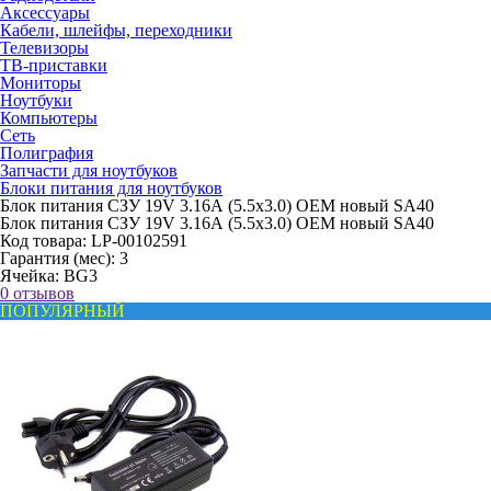
Аксессуары
Кабели, шлейфы, переходники
Телевизоры
ТВ-приставки
Мониторы
Ноутбуки
Компьютеры
Сеть
Полиграфия
Запчасти для ноутбуков
Блоки питания для ноутбуков
Блок питания СЗУ 19V 3.16А (5.5x3.0) OEM новый SA40
Блок питания СЗУ 19V 3.16А (5.5x3.0) OEM новый SA40
Код товара:
LP-00102591
Гарантия (мес):
3
Ячейка:
BG3
0 отзывов
ПОПУЛЯРНЫЙ