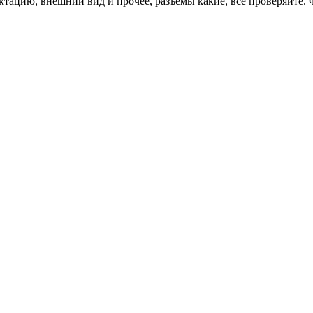
ектацию, внешний вид и прочее, разъемы какие, все проверяйте. 