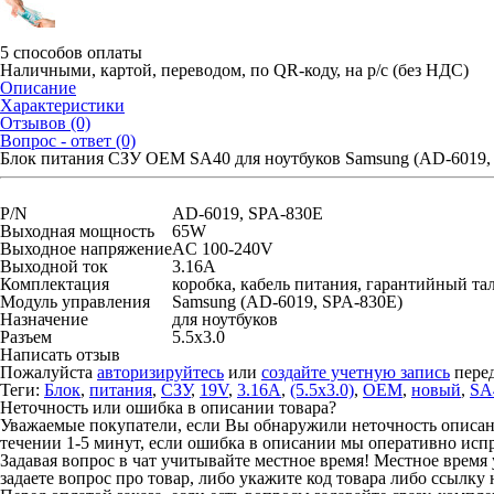
5 способов оплаты
Наличными, картой, переводом, по QR-коду, на р/с (без НДС)
Описание
Характеристики
Отзывов (0)
Вопрос - ответ (0)
Блок питания СЗУ OEM SA40 для ноутбуков Samsung (AD-6019, S
P/N
AD-6019, SPA-830E
Выходная мощность
65W
Выходное напряжение
AC 100-240V
Выходной ток
3.16А
Комплектация
коробка, кабель питания, гарантийный та
Модуль управления
Samsung (AD-6019, SPA-830E)
Назначение
для ноутбуков
Разъем
5.5x3.0
Написать отзыв
Пожалуйста
авторизируйтесь
или
создайте учетную запись
перед
Теги:
Блок
,
питания
,
СЗУ
,
19V
,
3.16А
,
(5.5x3.0)
,
OEM
,
новый
,
SA
Неточность или ошибка в описании товара?
Уважаемые покупатели, если Вы обнаружили неточность описания
течении 1-5 минут, если ошибка в описании мы оперативно исп
Задавая вопрос в чат учитывайте местное время! Местное время 
задаете вопрос про товар, либо укажите код товара либо ссылку 